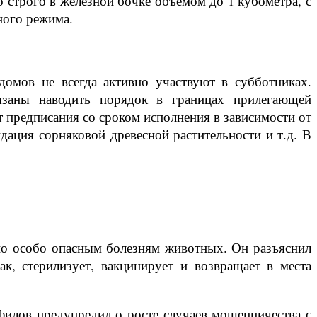
о строго в железной бочке объёмом до 1 кубометра, с
ного режима.
омов не всегда активно участвуют в субботниках.
бязаны наводить порядок в границах прилегающей
 предписания со сроком исполнения в зависимости от
идация сорняковой древесной растительности и т.д. В
по особо опасным болезням животных. Он разъяснил
к, стерилизует, вакцинирует и возвращает в места
илов предупредил о росте случаев мошенничества с