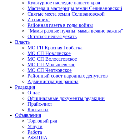
Культурное наследие нашего края
Мастера и мастерицы земли Селивановской
Святые места земли Селивановской
Zа наших!
Районная газета в годы войны
"Мамы разные нужны, мамы всякие важны"
Остаться нельзя уехать
Власть
МО ГП Красная Горбатка
МО СП Новлянское
МО СП Волосатовское
МО СП Малышевское
МО СП Чертковское
Районный совет народных депутатов
Администрация района
Редакция
О нас
Официальные документы редакции
Прайс-лист
Контакты
Объявления
Торговый ряд
Услуги
Работа
АФИША