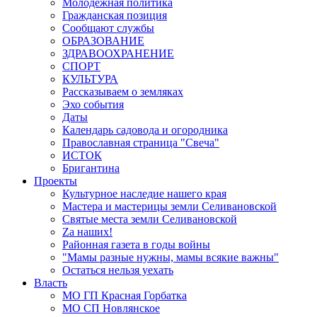
Молодёжная политика
Гражданская позиция
Сообщают службы
ОБРАЗОВАНИЕ
ЗДРАВООХРАНЕНИЕ
СПОРТ
КУЛЬТУРА
Рассказываем о земляках
Эхо события
Даты
Календарь садовода и огородника
Православная страница "Свеча"
ИСТОК
Бригантина
Проекты
Культурное наследие нашего края
Мастера и мастерицы земли Селивановской
Святые места земли Селивановской
Zа наших!
Районная газета в годы войны
"Мамы разные нужны, мамы всякие важны"
Остаться нельзя уехать
Власть
МО ГП Красная Горбатка
МО СП Новлянское