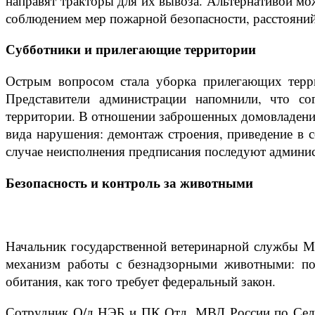
направят тракторы для их вывоза. Альтернативой мож
соблюдением мер пожарной безопасности, расстояний
Субботники и прилегающие территории
Острым вопросом стала уборка прилегающих терри
Представители администрации напомнили, что со
территории. В отношении заброшенных домовладений 
вида нарушения: демонтаж строения, приведение в со
случае неисполнения предписания последуют админи
Безопасность и контроль за животными
Начальник государственной ветеринарной службы М
механизм работы с безнадзорными животными: по з
обитания, как того требует федеральный закон.
Сотрудник О/д НЭБ и ПК Отд. МВД России по Селив