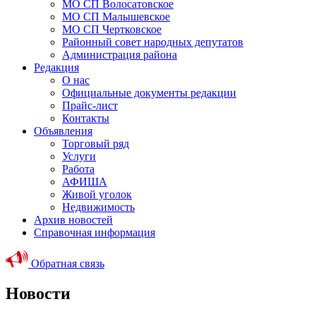
МО СП Волосатовское
МО СП Малышевское
МО СП Чертковское
Районный совет народных депутатов
Администрация района
Редакция
О нас
Официальные документы редакции
Прайс-лист
Контакты
Объявления
Торговый ряд
Услуги
Работа
АФИША
Живой уголок
Недвижимость
Архив новостей
Справочная информация
Обратная связь
Новости