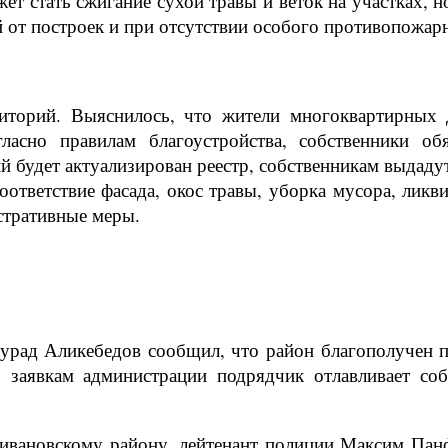
ет стать сжигание сухой травы и веток на участках, н
 от построек и при отсутствии особого противопожар
торий. Выяснилось, что жители многоквартирных д
гласно правилам благоустройства, собственники о
будет актуализирован реестр, собственникам выдадут
ответствие фасада, окос травы, уборка мусора, ликв
стративные меры.
урад Аликебедов сообщил, что район благополучен 
аявкам администрации подрядчик отлавливает соба
ановскому району, лейтенант полиции Максим Панф