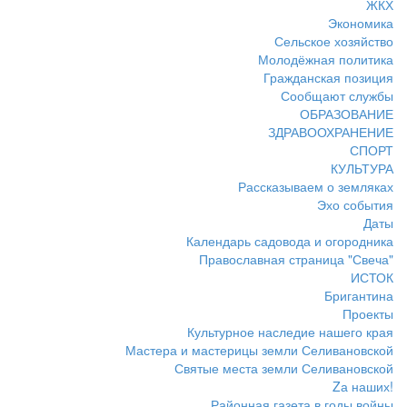
ЖКХ
Экономика
Сельское хозяйство
Молодёжная политика
Гражданская позиция
Сообщают службы
ОБРАЗОВАНИЕ
ЗДРАВООХРАНЕНИЕ
СПОРТ
КУЛЬТУРА
Рассказываем о земляках
Эхо события
Даты
Календарь садовода и огородника
Православная страница "Свеча"
ИСТОК
Бригантина
Проекты
Культурное наследие нашего края
Мастера и мастерицы земли Селивановской
Святые места земли Селивановской
Zа наших!
Районная газета в годы войны