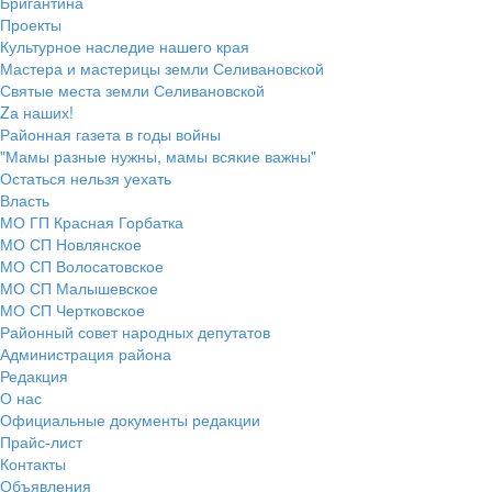
Бригантина
Проекты
Культурное наследие нашего края
Мастера и мастерицы земли Селивановской
Святые места земли Селивановской
Zа наших!
Районная газета в годы войны
"Мамы разные нужны, мамы всякие важны"
Остаться нельзя уехать
Власть
МО ГП Красная Горбатка
МО СП Новлянское
МО СП Волосатовское
МО СП Малышевское
МО СП Чертковское
Районный совет народных депутатов
Администрация района
Редакция
О нас
Официальные документы редакции
Прайс-лист
Контакты
Объявления