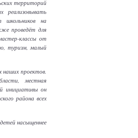
льских территорий
х реализовывать
т школьников на
кже проведёт для
мастер-классы от
во, туризм, малый
х наших проектов.
бласти, местная
ой инициативы он
кого района всех
 детей насыщеннее