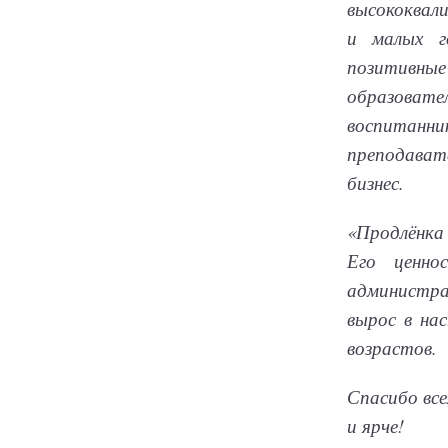
высококвал
и малых г
позитивны
образовате
воспитанни
преподавате
бизнес.
«Продлёнка
Его ценно
администра
вырос в на
возрастов.
Спасибо вс
и ярче!