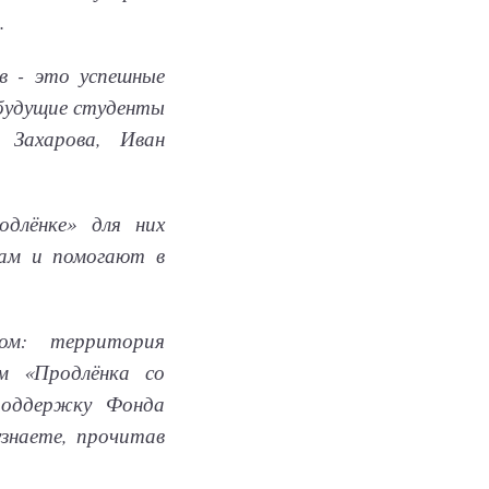
.
в - это успешные
 будущие студенты
 Захарова, Иван
длёнке» для них
нам и помогают в
ом: территория
м «Продлёнка со
поддержку Фонда
узнаете, прочитав