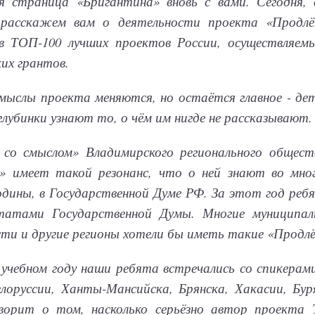
 страница «Бригантина» вновь с вами. Сегодня, 
расскажем вам о деятельности проекта «Продлё
в ТОП-100 лучших проектов России, осуществляем
их грантов.
мыслы проекта меняются, но остаётся главное - де
глубинки узнают то, о чём им нигде не рассказывают.
 со смыслом» Владимирского регионального общест
» имеет такой резонанс, что о ней знают во мног
одины, в Государственной Думе РФ. За этот год реб
татами Государственной Думы. Многие муниципал
ти и другие регионы хотели бы иметь такие «Продлён
 учебном году наши ребята встречались со спикерами
елоруссии, Ханты-Мансийска, Брянска, Хакасии, Бу
оворит о том, насколько серьёзно автор проекта 