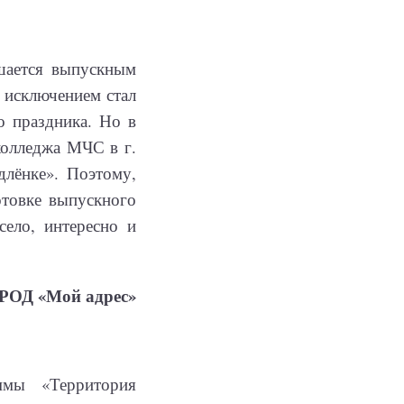
шается выпускным
 исключением стал
о праздника. Но в
колледжа МЧС в г.
длёнке». Поэтому,
отовке выпускного
село, интересно и
ВРОД «Мой адрес»
ммы «Территория