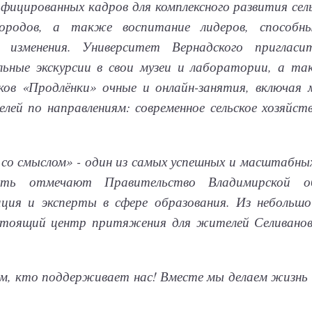
ифицированных кадров для комплексного развития се
ородов, а также воспитание лидеров, способны
е изменения. Университет Вернадского пригласи
льные экскурсии в свои музеи и лаборатории, а та
ков «Продлёнки» очные и онлайн-занятия, включая 
лей по направлениям: современное сельское хозяйст
 со смыслом» - один из самых успешных и масштабны
сть отмечают Правительство Владимирской о
ция и эксперты в сфере образования. Из небольш
стоящий центр притяжения для жителей Селивановс
ем, кто поддерживает нас! Вместе мы делаем жизнь