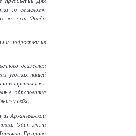
в преддверии Дня
нка со смыслом»,
ых за счёт Фонда
ти и подростки из
венного движения
их уголках нашей
ята встретились с
ьные образования
ки» у себя.
 из Архангельской
рятии. Один этот
Татьяна Гусарова