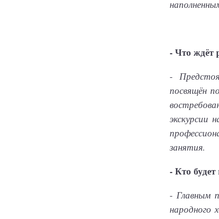
наполненны
- Что ждёт 
-
Предсто
посвящён п
востребова
экскурсии 
профессион
занятия.
- Кто буде
-
Главным п
народного 