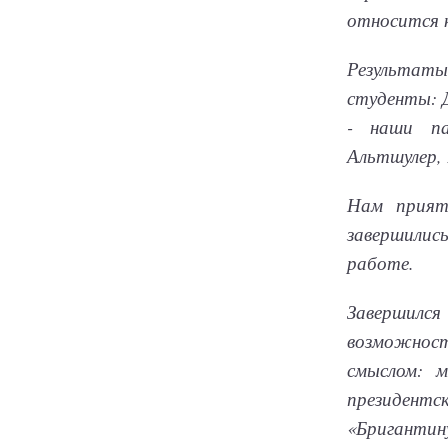
относится к
Результаты
студенты: Д
- наши па
Альтшулер, 
Нам прият
завершилис
работе.
Завершилс
возможнос
смыслом: 
президентс
«Бригантин