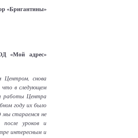
тор «Бригантины»
РОД «Мой адрес»
м Центром, снова
 что в следующем
мя работы Центра
ебном году их было
од мы стараемся не
 после уроков и
нтре интересным и