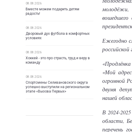
Молодёжная
08.08.2026
молодёжи, 
Вместе можем подарить детям
радость!
вошедшего 
президентск
08.08.2026
Дворовый дух футбола в комфортных
условиях
Ежегодно с
российской 
08.08.2026
Хоккей - это про страсть, труд и веру в
«Продлёнка
команду
«Мой адрес
08.08.2026
огромной Р
Спортсмены Селивановского округа
успешно выступили на региональном
двумя депу
этапе «Вызова Первых»
нашей облас
В 2024-2025
области, Б
перечень г