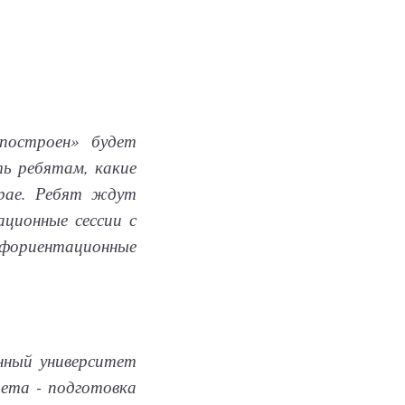
построен» будет
ть ребятам, какие
крае. Ребят ждут
ационные сессии с
рофориентационные
нный университет
тета - подготовка