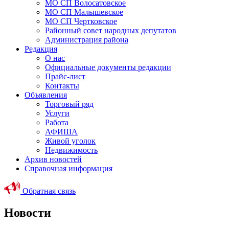
МО СП Волосатовское
МО СП Малышевское
МО СП Чертковское
Районный совет народных депутатов
Администрация района
Редакция
О нас
Официальные документы редакции
Прайс-лист
Контакты
Объявления
Торговый ряд
Услуги
Работа
АФИША
Живой уголок
Недвижимость
Архив новостей
Справочная информация
Обратная связь
Новости