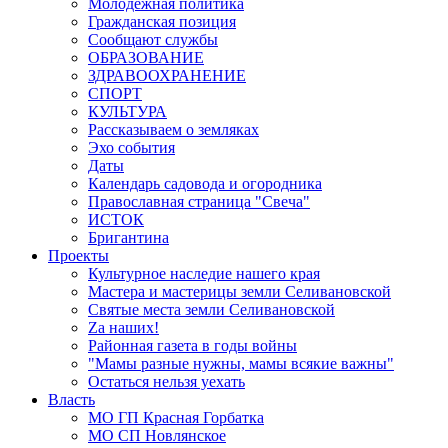
Молодёжная политика
Гражданская позиция
Сообщают службы
ОБРАЗОВАНИЕ
ЗДРАВООХРАНЕНИЕ
СПОРТ
КУЛЬТУРА
Рассказываем о земляках
Эхо события
Даты
Календарь садовода и огородника
Православная страница "Свеча"
ИСТОК
Бригантина
Проекты
Культурное наследие нашего края
Мастера и мастерицы земли Селивановской
Святые места земли Селивановской
Zа наших!
Районная газета в годы войны
"Мамы разные нужны, мамы всякие важны"
Остаться нельзя уехать
Власть
МО ГП Красная Горбатка
МО СП Новлянское