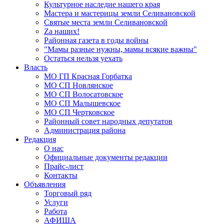
Культурное наследие нашего края
Мастера и мастерицы земли Селивановской
Святые места земли Селивановской
Zа наших!
Районная газета в годы войны
"Мамы разные нужны, мамы всякие важны"
Остаться нельзя уехать
Власть
МО ГП Красная Горбатка
МО СП Новлянское
МО СП Волосатовское
МО СП Малышевское
МО СП Чертковское
Районный совет народных депутатов
Администрация района
Редакция
О нас
Официальные документы редакции
Прайс-лист
Контакты
Объявления
Торговый ряд
Услуги
Работа
АФИША