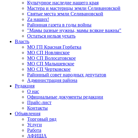
Культурное наследие нашего края
Мастера и мастерицы земли Селивановской
Святые места земли Селивановской
Zа наших!
Районная газета в годы войны
"Мамы разные нужны, мамы всякие важны"
Остаться нельзя уехать
Власть
МО ГП Красная Горбатка
МО СП Новлянское
МО СП Волосатовское
МО СП Малышевское
МО СП Чертковское
Районный совет народных депутатов
Администрация района
Редакция
О нас
Официальные документы редакции
Прайс-лист
Контакты
Объявления
Торговый ряд
Услуги
Работа
АФИША