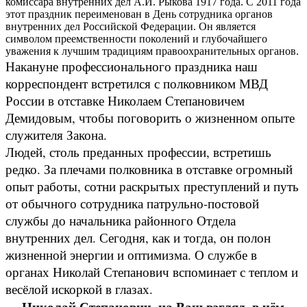
комиссара внутренних дел А.И. Рыкова 1917 года. С 2011 года
этот праздник переименован в День сотрудника органов
внутренних дел Российской Федерации. Он является
символом преемственности поколений и глубочайшего
уважения к лучшим традициям правоохранительных органов.
Накануне профессионального праздника наш
корреспондент встретился с полковником МВД
России в отставке Николаем Степановичем
Демидовым, чтобы поговорить о жизненном опыте
служителя Закона.
Людей, столь преданных профессии, встретишь
редко. За плечами полковника в отставке огромный
опыт работы, сотни раскрытых преступлений и путь
от обычного сотрудника патрульно-постовой
службы до начальника районного Отдела
внутренних дел. Сегодня, как и тогда, он полон
жизненной энергии и оптимизма. О службе в
органах Николай Степанович вспоминает с теплом и
весёлой искоркой в глазах.
— Николай Степанович, на Ваш взгляд, в чём