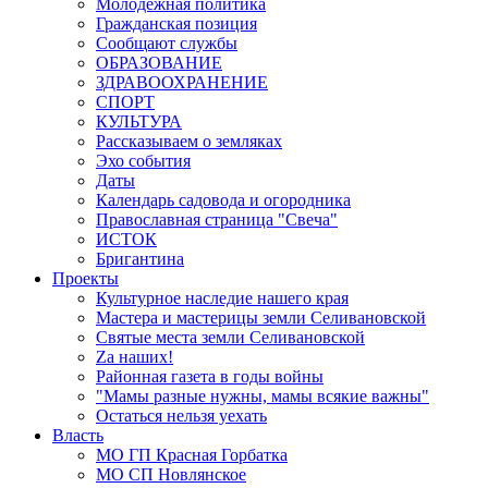
Молодёжная политика
Гражданская позиция
Сообщают службы
ОБРАЗОВАНИЕ
ЗДРАВООХРАНЕНИЕ
СПОРТ
КУЛЬТУРА
Рассказываем о земляках
Эхо события
Даты
Календарь садовода и огородника
Православная страница "Свеча"
ИСТОК
Бригантина
Проекты
Культурное наследие нашего края
Мастера и мастерицы земли Селивановской
Святые места земли Селивановской
Zа наших!
Районная газета в годы войны
"Мамы разные нужны, мамы всякие важны"
Остаться нельзя уехать
Власть
МО ГП Красная Горбатка
МО СП Новлянское