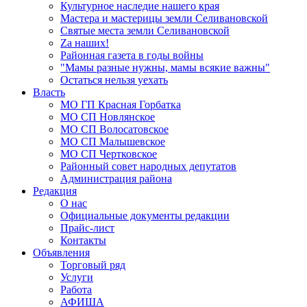
Культурное наследие нашего края
Мастера и мастерицы земли Селивановской
Святые места земли Селивановской
Zа наших!
Районная газета в годы войны
"Мамы разные нужны, мамы всякие важны"
Остаться нельзя уехать
Власть
МО ГП Красная Горбатка
МО СП Новлянское
МО СП Волосатовское
МО СП Малышевское
МО СП Чертковское
Районный совет народных депутатов
Администрация района
Редакция
О нас
Официальные документы редакции
Прайс-лист
Контакты
Объявления
Торговый ряд
Услуги
Работа
АФИША