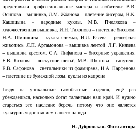
представили профессиональные мастера и любители: В.В.
Осипова – вышивка, Л.М. Жбанова – плетение бисером, Н.К.
Кашицына – народные куклы, М.В. Пчелякова –
художественная вышивка, И.Н. Тихонова – плетение бисером,
Н.А. Шипикина – куклы снежки, И.Л. Расева – рельефная
живопись, Л.П. Артамонова – вышивка лентой, Л.Г. Князева
– вышивка крестом, С.А. Лифанова – бисерные украшения,
Е.В. Козлова – лоскутное шитьё, М.В. Шкатова – ганутель,
Е.В. Сафонова – светильники из фоамирана, Н.А. Парфенова
– плетение из бумажной лозы, куклы из капрона.
Глядя на уникальные самобытные изделия, ещё раз
убеждаешься, насколько богат талантами наш край. И нужно
стараться это наследие беречь, потому что оно является
культурным достоянием нашего народа.
Н. Дубровская.
Фото автора