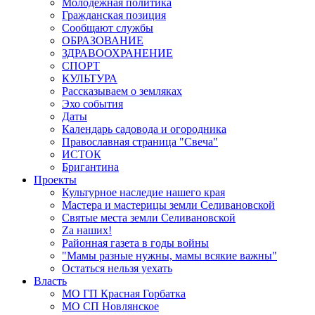
Молодёжная политика
Гражданская позиция
Сообщают службы
ОБРАЗОВАНИЕ
ЗДРАВООХРАНЕНИЕ
СПОРТ
КУЛЬТУРА
Рассказываем о земляках
Эхо события
Даты
Календарь садовода и огородника
Православная страница "Свеча"
ИСТОК
Бригантина
Проекты
Культурное наследие нашего края
Мастера и мастерицы земли Селивановской
Святые места земли Селивановской
Zа наших!
Районная газета в годы войны
"Мамы разные нужны, мамы всякие важны"
Остаться нельзя уехать
Власть
МО ГП Красная Горбатка
МО СП Новлянское