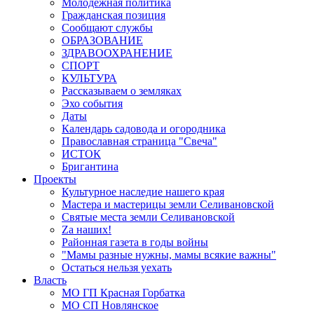
Молодёжная политика
Гражданская позиция
Сообщают службы
ОБРАЗОВАНИЕ
ЗДРАВООХРАНЕНИЕ
СПОРТ
КУЛЬТУРА
Рассказываем о земляках
Эхо события
Даты
Календарь садовода и огородника
Православная страница "Свеча"
ИСТОК
Бригантина
Проекты
Культурное наследие нашего края
Мастера и мастерицы земли Селивановской
Святые места земли Селивановской
Zа наших!
Районная газета в годы войны
"Мамы разные нужны, мамы всякие важны"
Остаться нельзя уехать
Власть
МО ГП Красная Горбатка
МО СП Новлянское