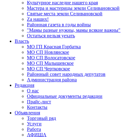
Культурное наследие нашего края
Мастера и мастерицы земли Селивановской
Святые места земли Селивановской
Zа наших!
Районная газета в годы войны
"Мамы разные нужны, мамы всякие важны"
Остаться нельзя уехать
Власть
МО ГП Красная Горбатка
МО СП Новлянское
МО СП Волосатовское
МО СП Малышевское
МО СП Чертковское
Районный совет народных депутатов
Администрация района
Редакция
О нас
Официальные документы редакции
Прайс-лист
Контакты
Объявления
Торговый ряд
Услуги
Работа
АФИША