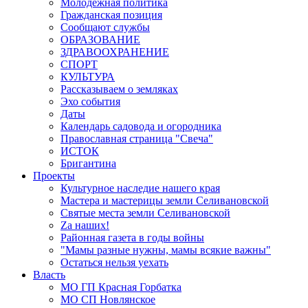
Молодёжная политика
Гражданская позиция
Сообщают службы
ОБРАЗОВАНИЕ
ЗДРАВООХРАНЕНИЕ
СПОРТ
КУЛЬТУРА
Рассказываем о земляках
Эхо события
Даты
Календарь садовода и огородника
Православная страница "Свеча"
ИСТОК
Бригантина
Проекты
Культурное наследие нашего края
Мастера и мастерицы земли Селивановской
Святые места земли Селивановской
Zа наших!
Районная газета в годы войны
"Мамы разные нужны, мамы всякие важны"
Остаться нельзя уехать
Власть
МО ГП Красная Горбатка
МО СП Новлянское