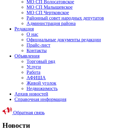
МО СП Волосатовское
МО СП Малышевское
МО СП Чертковское
Районный совет народных депутатов
Администрация района
Редакция
О нас
Официальные документы редакции
Прайс-лист
Контакты
Объявления
Торговый ряд
Услуги
Работа
АФИША
Живой уголок
Недвижимость
Архив новостей
Справочная информация
Обратная связь
Новости