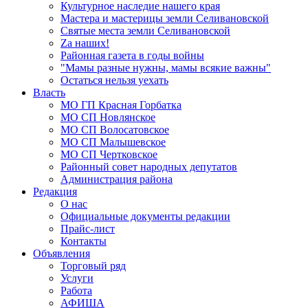
Культурное наследие нашего края
Мастера и мастерицы земли Селивановской
Святые места земли Селивановской
Zа наших!
Районная газета в годы войны
"Мамы разные нужны, мамы всякие важны"
Остаться нельзя уехать
Власть
МО ГП Красная Горбатка
МО СП Новлянское
МО СП Волосатовское
МО СП Малышевское
МО СП Чертковское
Районный совет народных депутатов
Администрация района
Редакция
О нас
Официальные документы редакции
Прайс-лист
Контакты
Объявления
Торговый ряд
Услуги
Работа
АФИША