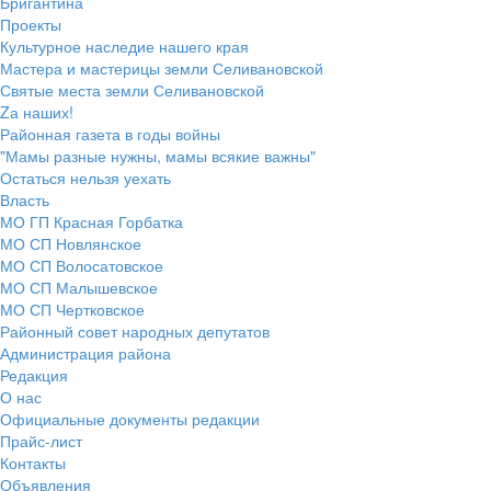
Бригантина
Проекты
Культурное наследие нашего края
Мастера и мастерицы земли Селивановской
Святые места земли Селивановской
Zа наших!
Районная газета в годы войны
"Мамы разные нужны, мамы всякие важны"
Остаться нельзя уехать
Власть
МО ГП Красная Горбатка
МО СП Новлянское
МО СП Волосатовское
МО СП Малышевское
МО СП Чертковское
Районный совет народных депутатов
Администрация района
Редакция
О нас
Официальные документы редакции
Прайс-лист
Контакты
Объявления