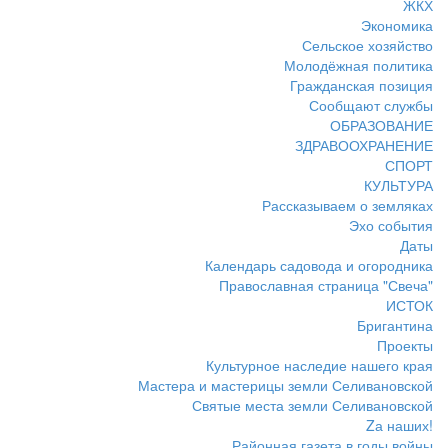
ЖКХ
Экономика
Сельское хозяйство
Молодёжная политика
Гражданская позиция
Сообщают службы
ОБРАЗОВАНИЕ
ЗДРАВООХРАНЕНИЕ
СПОРТ
КУЛЬТУРА
Рассказываем о земляках
Эхо события
Даты
Календарь садовода и огородника
Православная страница "Свеча"
ИСТОК
Бригантина
Проекты
Культурное наследие нашего края
Мастера и мастерицы земли Селивановской
Святые места земли Селивановской
Zа наших!
Районная газета в годы войны