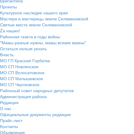
Бригантина
Проекты
Культурное наследие нашего края
Мастера и мастерицы земли Селивановской
Святые места земли Селивановской
Zа наших!
Районная газета в годы войны
"Мамы разные нужны, мамы всякие важны"
Остаться нельзя уехать
Власть
МО ГП Красная Горбатка
МО СП Новлянское
МО СП Волосатовское
МО СП Малышевское
МО СП Чертковское
Районный совет народных депутатов
Администрация района
Редакция
О нас
Официальные документы редакции
Прайс-лист
Контакты
Объявления