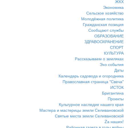
ЖКХ
Экономика
Сельское хозяйство
Молодёжная политика
Гражданская позиция
Сообщают службы
ОБРАЗОВАНИЕ
ЗДРАВООХРАНЕНИЕ
СПОРТ
КУЛЬТУРА
Рассказываем о земляках
Эхо события
Даты
Календарь садовода и огородника
Православная страница "Свеча"
ИСТОК
Бригантина
Проекты
Культурное наследие нашего края
Мастера и мастерицы земли Селивановской
Святые места земли Селивановской
Zа наших!
Районная газета в годы войны