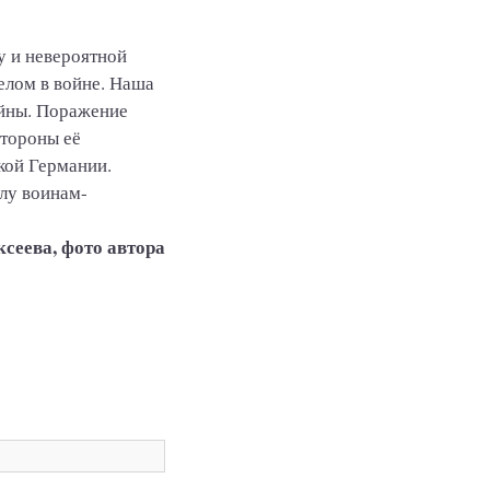
у и невероятной
елом в войне. Наша
ойны. Поражение
стороны её
кой Германии.
лу воинам-
ксеева, фото автора