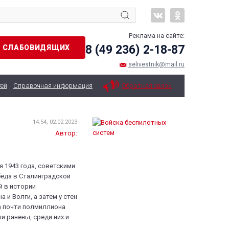
Реклама на сайте:
8 (49 236) 2-18-87
Я СЛАБОВИДЯЩИХ
selivestnik@mail.ru
тей
Справочная информация
Обратная связь
14:54, 02.02.2023
Автор:
я 1943 года, советскими
еда в Сталинградской
й в истории
 и Волги, а затем у стен
а почти полмиллиона
и ранены, среди них и