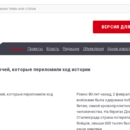
ВЕРСИЯ ДЛ
Рубрики
Проекты
Власть
Редакция
Объявления
Архив новос
ночей, которые переломили ход истории
Ровно 80 лет назад, 2 феврал
войсками была одержана поб
битве, самой кровопролитно
человечества. На берегах Дона
Сталинграда страна потерял
бойцов, свыше 600 тысяч был
наши земляки.