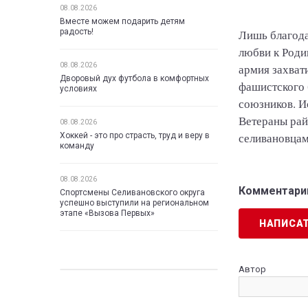
08.08.2026
Вместе можем подарить детям
радость!
Лишь благода
любви к Роди
08.08.2026
армия захват
Дворовый дух футбола в комфортных
фашистского 
условиях
союзников. И
Ветераны рай
08.08.2026
селивановцам
Хоккей - это про страсть, труд и веру в
команду
08.08.2026
Комментарии
Спортсмены Селивановского округа
успешно выступили на региональном
этапе «Вызова Первых»
НАПИСА
Автор