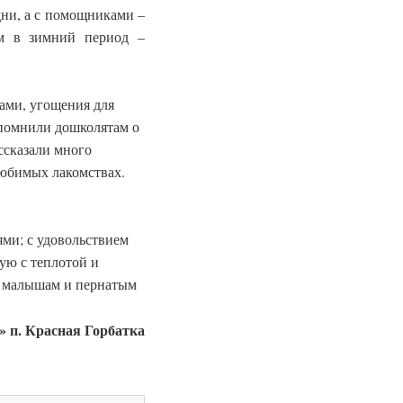
дни, а с помощниками –
м в зимний период –
ами, угощения для
напомнили дошколятам о
ссказали много
любимых лакомствах.
ями; с удовольствием
ую с теплотой и
 к малышам и пернатым
 п. Красная Горбатка