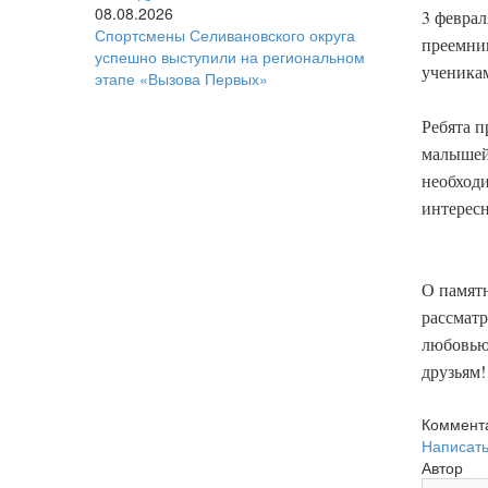
08.08.2026
3 феврал
Спортсмены Селивановского округа
преемни
успешно выступили на региональном
ученика
этапе «Вызова Первых»
Ребята п
малышей 
необходи
интересн
О памятн
рассматр
любовью.
друзьям!
Коммента
Написат
Автор