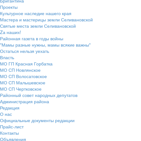
Бригантина
Проекты
Культурное наследие нашего края
Мастера и мастерицы земли Селивановской
Святые места земли Селивановской
Zа наших!
Районная газета в годы войны
"Мамы разные нужны, мамы всякие важны"
Остаться нельзя уехать
Власть
МО ГП Красная Горбатка
МО СП Новлянское
МО СП Волосатовское
МО СП Малышевское
МО СП Чертковское
Районный совет народных депутатов
Администрация района
Редакция
О нас
Официальные документы редакции
Прайс-лист
Контакты
Объявления