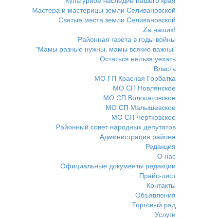
Культурное наследие нашего края
Мастера и мастерицы земли Селивановской
Святые места земли Селивановской
Zа наших!
Районная газета в годы войны
"Мамы разные нужны, мамы всякие важны"
Остаться нельзя уехать
Власть
МО ГП Красная Горбатка
МО СП Новлянское
МО СП Волосатовское
МО СП Малышевское
МО СП Чертковское
Районный совет народных депутатов
Администрация района
Редакция
О нас
Официальные документы редакции
Прайс-лист
Контакты
Объявления
Торговый ряд
Услуги