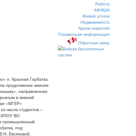
Работа
АФИША
Живой уголок
Недвижимость
Архив новостей
Справочная информация
Обратная связь
» п. Красная Горбатка
ила продолжение зимняя
ёрнышку», направленная
рнатым в зимний
ная «МГЕР»
из числа студентов –
 ГАПОУ ВО
но-промышленный
рбатка, под
В.Н. Евсяковой.