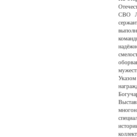
Отечес
СВО Лю
сержан
выполн
команд
надёжн
смелос
оборва
мужест
Указом
награж
Богуча
Выста
много
специа
истор
коллек