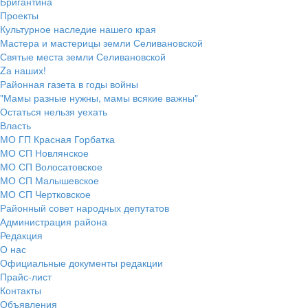
Бригантина
Проекты
Культурное наследие нашего края
Мастера и мастерицы земли Селивановской
Святые места земли Селивановской
Zа наших!
Районная газета в годы войны
"Мамы разные нужны, мамы всякие важны"
Остаться нельзя уехать
Власть
МО ГП Красная Горбатка
МО СП Новлянское
МО СП Волосатовское
МО СП Малышевское
МО СП Чертковское
Районный совет народных депутатов
Администрация района
Редакция
О нас
Официальные документы редакции
Прайс-лист
Контакты
Объявления