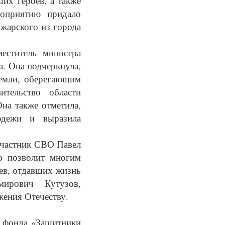
их героев, а также
оприятию придало
жарского из города
еститель министра
. Она подчеркнула,
земли, оберегающим
тельство области
Она также отметила,
одежи и выразила
участник СВО Павел
то позволит многим
ев, отдавших жизнь
ирович Кутузов,
жения Отечеству.
р фонда «Защитники