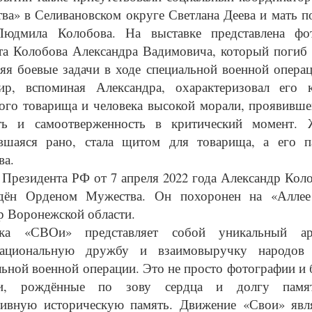
тва» в Селивановском округе Светлана Деева и мать 
дмила Колобова. На выставке представлена фот
та Колобова Александра Вадимовича, который погиб 1
яя боевые задачи в ходе специальной военной операц
ир, вспоминая Александра, охарактеризовал его к
ого товарища и человека высокой морали, проявивш
ть и самоотверженность в критический момент. 
вшаяся рано, стала щитом для товарища, а его 
ва.
 Президента РФ от 7 апреля 2022 года Александр Кол
дён Орденом Мужества. Он похоронен на «Аллее
р Воронежской области.
вка «СВОи» представляет собой уникальный а
национальную дружбу и взаимовыручку народов
льной военной операции. Это не просто фотографии и
ии, рождённые по зову сердца и долгу памя
тивную историческую память. Движение «Свои» явл