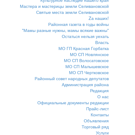
Культурное наследие нашего края
Мастера и мастерицы земли Селивановской
Святые места земли Селивановской
Zа наших!
Районная газета в годы войны
"Мамы разные нужны, мамы всякие важны"
Остаться нельзя уехать
Власть
МО ГП Красная Горбатка
МО СП Новлянское
МО СП Волосатовское
МО СП Малышевское
МО СП Чертковское
Районный совет народных депутатов
Администрация района
Редакция
О нас
Официальные документы редакции
Прайс-лист
Контакты
Объявления
Торговый ряд
Услуги