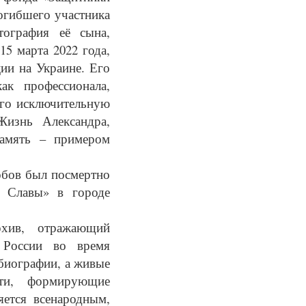
погибшего участника
ография её сына,
5 марта 2022 года,
ии на Украине. Его
ак профессионала,
его исключительную
Жизнь Александра,
память – примером
обов был посмертно
 Славы» в городе
рхив, отражающий
 России во время
 биографии, а живые
ти, формирующие
яется всенародным,