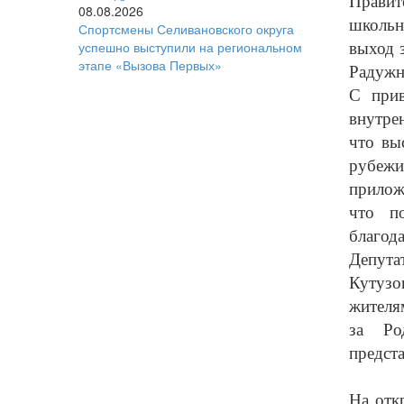
Правит
08.08.2026
школьн
Спортсмены Селивановского округа
выход 
успешно выступили на региональном
этапе «Вызова Первых»
Радужн
С прив
внутре
что вы
рубежи
прилож
что п
благод
Депута
Кутузо
жителя
за Ро
предст
На отк