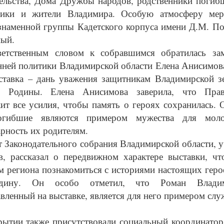
ельства, Дома Дружбы народов, родственники погибш
ики и жители Владимира. Особую атмосферу мер
знаменной группы Кадетского корпуса имени Д.М. По
ый.
етственным словом к собравшимся обратилась зам
нней политики Владимирской области Елена Анисимова
ставка – дань уважения защитникам Владимирской 
 Родины. Елена Анисимова заверила, что Прави
ит все усилия, чтобы память о героях сохранилась. 
огибшие являются примером мужества для мол
арность их родителям.
т Законодательного собрания Владимирской области, 
в, рассказал о передвижном характере выставки, ч
м региона познакомиться с историями настоящих геро
дину. Он особо отметил, что Роман Владим
авленный на выставке, является для него примером слу
рытии также присутствовали социальный координато