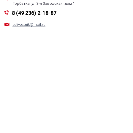
Горбатка, ул 3-я Заводская, дом 1
8 (49 236) 2-18-87
selivestnik@mail.ru
Обратная связь
Все права на любые материалы, опубликованные на сайте, защищены в
соответствии с российским и международным законодательством об
авторском праве и смежных правах. Любое использование материалов и
новостей сайта допускается только по согласованию с редакцией с
обязательной гиперссылкой на сайт. При цитировании материалов
ссылка на данный сайт обязательна. Редакция не несет ответственности
за информацию и мнения, высказанные в комментариях читателей и
новостных материалах, подготовленных на основе сообщений читателей
Учредитель: Муниципальное автономное учреждение
12+
«Редакция районной газеты «Селивановский вестник»
Главный редактор: Смирнова И. А.
Свидетельство о регистрации СМИ: серия Эл № ФС77-83569 от 13
июля 2022 г. Выдано Федеральной службой по надзору в сфере