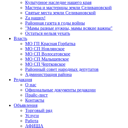
Культурное наследие нашего края
Мастера и мастерицы земли Селивановской
Святые места земли Селивановской
Zа наших!
Районная газета в годы войны
"Мамы разные нужны, мамы всякие важны"
Остаться нельзя уехать
Власть
МО ГП Красная Горбатка
МО СП Новлянское
МО СП Волосатовское
МО СП Малышевское
МО СП Чертковское
Районный совет народных депутатов
Администрация района
Редакция
О нас
Официальные документы редакции
Прайс-лист
Контакты
Объявления
Торговый ряд
Услуги
Работа
АФИША