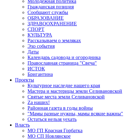
Молодёжная политика
Гражданская позиция
Сообщают службы
ОБРАЗОВАНИЕ
ЗДРАВООХРАНЕНИЕ
СПОРТ
КУЛЬТУРА
Рассказываем о земляках
Эхо события
Даты
Календарь садовода и огородника
Православная страница "Свеча"
ИСТОК
Бригантина
Проекты
Культурное наследие нашего края
Мастера и мастерицы земли Селивановской
Святые места земли Селивановской
Zа наших!
Районная газета в годы войны
"Мамы разные нужны, мамы всякие важны"
Остаться нельзя уехать
Власть
МО ГП Красная Горбатка
МО СП Новлянское