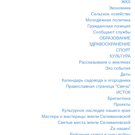
ЖКХ
Экономика
Сельское хозяйство
Молодёжная политика
Гражданская позиция
Сообщают службы
ОБРАЗОВАНИЕ
ЗДРАВООХРАНЕНИЕ
СПОРТ
КУЛЬТУРА
Рассказываем о земляках
Эхо события
Даты
Календарь садовода и огородника
Православная страница "Свеча"
ИСТОК
Бригантина
Проекты
Культурное наследие нашего края
Мастера и мастерицы земли Селивановской
Святые места земли Селивановской
Zа наших!
Районная газета в годы войны