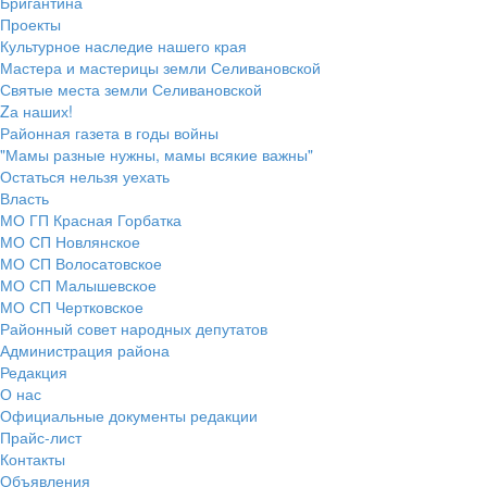
Бригантина
Проекты
Культурное наследие нашего края
Мастера и мастерицы земли Селивановской
Святые места земли Селивановской
Zа наших!
Районная газета в годы войны
"Мамы разные нужны, мамы всякие важны"
Остаться нельзя уехать
Власть
МО ГП Красная Горбатка
МО СП Новлянское
МО СП Волосатовское
МО СП Малышевское
МО СП Чертковское
Районный совет народных депутатов
Администрация района
Редакция
О нас
Официальные документы редакции
Прайс-лист
Контакты
Объявления