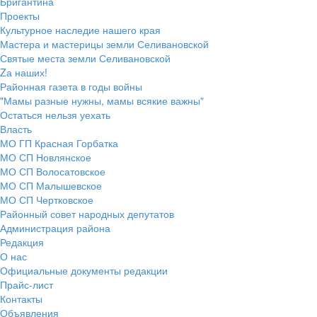
Бригантина
Проекты
Культурное наследие нашего края
Мастера и мастерицы земли Селивановской
Святые места земли Селивановской
Zа наших!
Районная газета в годы войны
"Мамы разные нужны, мамы всякие важны"
Остаться нельзя уехать
Власть
МО ГП Красная Горбатка
МО СП Новлянское
МО СП Волосатовское
МО СП Малышевское
МО СП Чертковское
Районный совет народных депутатов
Администрация района
Редакция
О нас
Официальные документы редакции
Прайс-лист
Контакты
Объявления