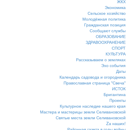
ЖКХ
Экономика
Сельское хозяйство
Молодёжная политика
Гражданская позиция
Сообщают службы
ОБРАЗОВАНИЕ
ЗДРАВООХРАНЕНИЕ
СПОРТ
КУЛЬТУРА
Рассказываем о земляках
Эхо события
Даты
Календарь садовода и огородника
Православная страница "Свеча"
ИСТОК
Бригантина
Проекты
Культурное наследие нашего края
Мастера и мастерицы земли Селивановской
Святые места земли Селивановской
Zа наших!
Районная газета в годы войны