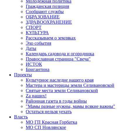
Молодёжная политика
Гражданская позиция
Сообщают службы
ОБРАЗОВАНИЕ
ЗДРАВООХРАНЕНИЕ
СПОРТ
КУЛЬТУРА
Рассказываем о земляках
Эхо события
Даты
Календарь садовода и огородника
Православная страница "Свеча"
ИСТОК
Бригантина
Проекты
Культурное наследие нашего края
Мастера и мастерицы земли Селивановской
Святые места земли Селивановской
Zа наших!
Районная газета в годы войны
"Мамы разные нужны, мамы всякие важны"
Остаться нельзя уехать
Власть
МО ГП Красная Горбатка
МО СП Новлянское