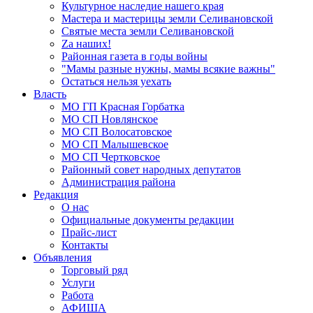
Культурное наследие нашего края
Мастера и мастерицы земли Селивановской
Святые места земли Селивановской
Zа наших!
Районная газета в годы войны
"Мамы разные нужны, мамы всякие важны"
Остаться нельзя уехать
Власть
МО ГП Красная Горбатка
МО СП Новлянское
МО СП Волосатовское
МО СП Малышевское
МО СП Чертковское
Районный совет народных депутатов
Администрация района
Редакция
О нас
Официальные документы редакции
Прайс-лист
Контакты
Объявления
Торговый ряд
Услуги
Работа
АФИША