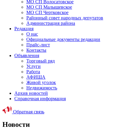
МО СП Волосатовское
МО СП Малышевское
МО СП Чертковское
Районный совет народных депутатов
Администрация района
Редакция
О нас
Официальные документы редакции
Прайс-лист
Контакты
Объявления
Торговый ряд
Услуги
Работа
АФИША
Живой уголок
Недвижимость
Архив новостей
Справочная информация
Обратная связь
Новости