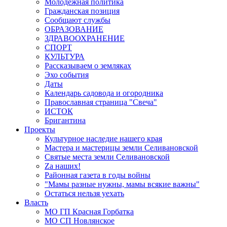
Молодёжная политика
Гражданская позиция
Сообщают службы
ОБРАЗОВАНИЕ
ЗДРАВООХРАНЕНИЕ
СПОРТ
КУЛЬТУРА
Рассказываем о земляках
Эхо события
Даты
Календарь садовода и огородника
Православная страница "Свеча"
ИСТОК
Бригантина
Проекты
Культурное наследие нашего края
Мастера и мастерицы земли Селивановской
Святые места земли Селивановской
Zа наших!
Районная газета в годы войны
"Мамы разные нужны, мамы всякие важны"
Остаться нельзя уехать
Власть
МО ГП Красная Горбатка
МО СП Новлянское