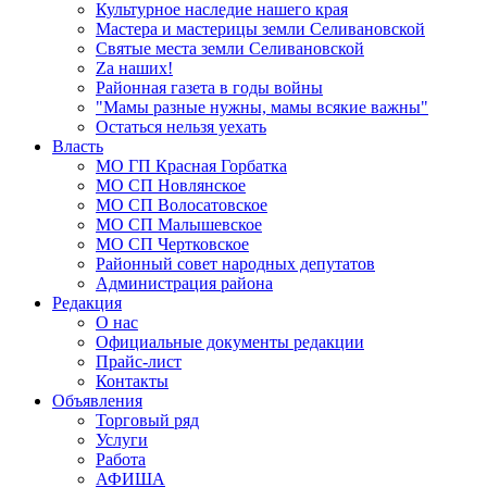
Культурное наследие нашего края
Мастера и мастерицы земли Селивановской
Святые места земли Селивановской
Zа наших!
Районная газета в годы войны
"Мамы разные нужны, мамы всякие важны"
Остаться нельзя уехать
Власть
МО ГП Красная Горбатка
МО СП Новлянское
МО СП Волосатовское
МО СП Малышевское
МО СП Чертковское
Районный совет народных депутатов
Администрация района
Редакция
О нас
Официальные документы редакции
Прайс-лист
Контакты
Объявления
Торговый ряд
Услуги
Работа
АФИША