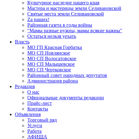
Культурное наследие нашего края
Мастера и мастерицы земли Селивановской
Святые места земли Селивановской
Zа наших!
Районная газета в годы войны
"Мамы разные нужны, мамы всякие важны"
Остаться нельзя уехать
Власть
МО ГП Красная Горбатка
МО СП Новлянское
МО СП Волосатовское
МО СП Малышевское
МО СП Чертковское
Районный совет народных депутатов
Администрация района
Редакция
О нас
Официальные документы редакции
Прайс-лист
Контакты
Объявления
Торговый ряд
Услуги
Работа
АФИША