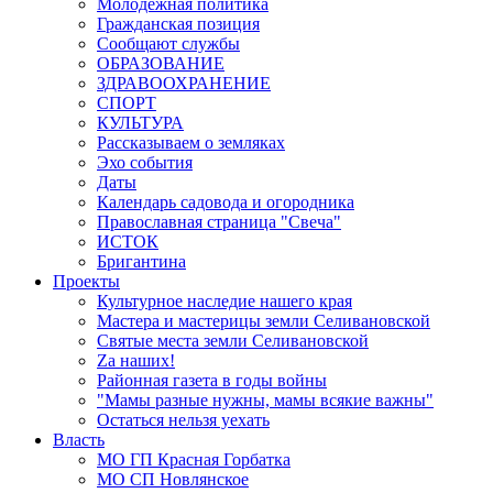
Молодёжная политика
Гражданская позиция
Сообщают службы
ОБРАЗОВАНИЕ
ЗДРАВООХРАНЕНИЕ
СПОРТ
КУЛЬТУРА
Рассказываем о земляках
Эхо события
Даты
Календарь садовода и огородника
Православная страница "Свеча"
ИСТОК
Бригантина
Проекты
Культурное наследие нашего края
Мастера и мастерицы земли Селивановской
Святые места земли Селивановской
Zа наших!
Районная газета в годы войны
"Мамы разные нужны, мамы всякие важны"
Остаться нельзя уехать
Власть
МО ГП Красная Горбатка
МО СП Новлянское