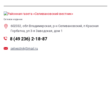
Сетевое издание
602332, обл Владимирская, р-н Селивановский, п Красная
Горбатка, ул 3-я Заводская, дом 1
8 (49 236) 2-18-87
selivestnik@mail.ru
Обратная связь
Все права на любые материалы, опубликованные на сайте, защищены в
соответствии с российским и международным законодательством об
авторском праве и смежных правах. Любое использование материалов и
новостей сайта допускается только по согласованию с редакцией с
обязательной гиперссылкой на сайт. При цитировании материалов
ссылка на данный сайт обязательна. Редакция не несет ответственности
за информацию и мнения, высказанные в комментариях читателей и
новостных материалах, подготовленных на основе сообщений читателей