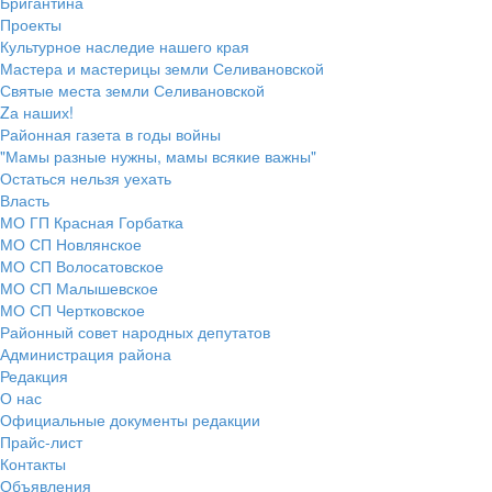
Бригантина
Проекты
Культурное наследие нашего края
Мастера и мастерицы земли Селивановской
Святые места земли Селивановской
Zа наших!
Районная газета в годы войны
"Мамы разные нужны, мамы всякие важны"
Остаться нельзя уехать
Власть
МО ГП Красная Горбатка
МО СП Новлянское
МО СП Волосатовское
МО СП Малышевское
МО СП Чертковское
Районный совет народных депутатов
Администрация района
Редакция
О нас
Официальные документы редакции
Прайс-лист
Контакты
Объявления