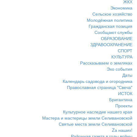
ЖКХ
Экономика
Сельское хозяйство
Молодёжная политика
Гражданская позиция
Сообщают службы
ОБРАЗОВАНИЕ
ЗДРАВООХРАНЕНИЕ
СПОРТ
КУЛЬТУРА
Рассказываем о земляках
Эхо события
Даты
Календарь садовода и огородника
Православная страница "Свеча"
ИСТОК
Бригантина
Проекты
Культурное наследие нашего края
Мастера и мастерицы земли Селивановской
Святые места земли Селивановской
Zа наших!
Районная газета в годы войны