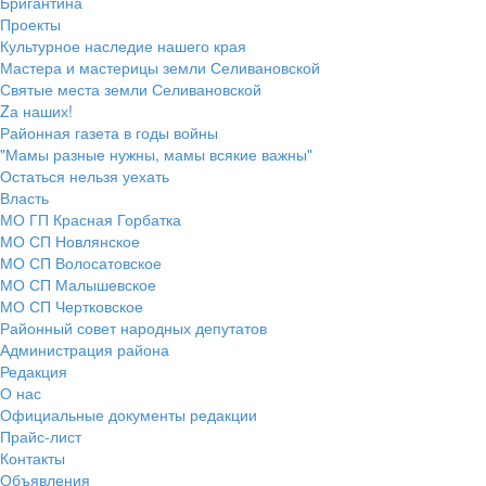
Бригантина
Проекты
Культурное наследие нашего края
Мастера и мастерицы земли Селивановской
Святые места земли Селивановской
Zа наших!
Районная газета в годы войны
"Мамы разные нужны, мамы всякие важны"
Остаться нельзя уехать
Власть
МО ГП Красная Горбатка
МО СП Новлянское
МО СП Волосатовское
МО СП Малышевское
МО СП Чертковское
Районный совет народных депутатов
Администрация района
Редакция
О нас
Официальные документы редакции
Прайс-лист
Контакты
Объявления