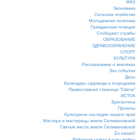
ЖКХ
Экономика
Сельское хозяйство
Молодёжная политика
Гражданская позиция
Сообщают службы
ОБРАЗОВАНИЕ
ЗДРАВООХРАНЕНИЕ
СПОРТ
КУЛЬТУРА
Рассказываем о земляках
Эхо события
Даты
Календарь садовода и огородника
Православная страница "Свеча"
ИСТОК
Бригантина
Проекты
Культурное наследие нашего края
Мастера и мастерицы земли Селивановской
Святые места земли Селивановской
Zа наших!
Районная газета в годы войны