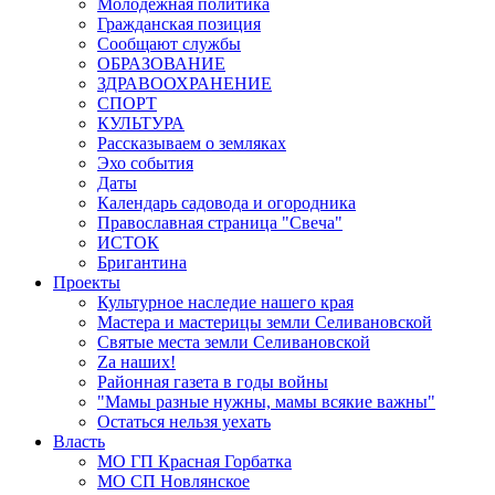
Молодёжная политика
Гражданская позиция
Сообщают службы
ОБРАЗОВАНИЕ
ЗДРАВООХРАНЕНИЕ
СПОРТ
КУЛЬТУРА
Рассказываем о земляках
Эхо события
Даты
Календарь садовода и огородника
Православная страница "Свеча"
ИСТОК
Бригантина
Проекты
Культурное наследие нашего края
Мастера и мастерицы земли Селивановской
Святые места земли Селивановской
Zа наших!
Районная газета в годы войны
"Мамы разные нужны, мамы всякие важны"
Остаться нельзя уехать
Власть
МО ГП Красная Горбатка
МО СП Новлянское