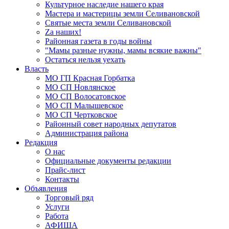
Культурное наследие нашего края
Мастера и мастерицы земли Селивановской
Святые места земли Селивановской
Zа наших!
Районная газета в годы войны
"Мамы разные нужны, мамы всякие важны"
Остаться нельзя уехать
Власть
МО ГП Красная Горбатка
МО СП Новлянское
МО СП Волосатовское
МО СП Малышевское
МО СП Чертковское
Районный совет народных депутатов
Администрация района
Редакция
О нас
Официальные документы редакции
Прайс-лист
Контакты
Объявления
Торговый ряд
Услуги
Работа
АФИША