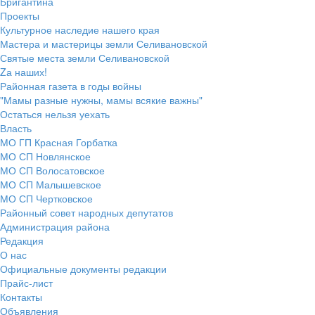
Бригантина
Проекты
Культурное наследие нашего края
Мастера и мастерицы земли Селивановской
Святые места земли Селивановской
Zа наших!
Районная газета в годы войны
"Мамы разные нужны, мамы всякие важны"
Остаться нельзя уехать
Власть
МО ГП Красная Горбатка
МО СП Новлянское
МО СП Волосатовское
МО СП Малышевское
МО СП Чертковское
Районный совет народных депутатов
Администрация района
Редакция
О нас
Официальные документы редакции
Прайс-лист
Контакты
Объявления