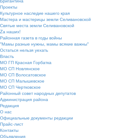
Бригантина
Проекты
Культурное наследие нашего края
Мастера и мастерицы земли Селивановской
Святые места земли Селивановской
Zа наших!
Районная газета в годы войны
"Мамы разные нужны, мамы всякие важны"
Остаться нельзя уехать
Власть
МО ГП Красная Горбатка
МО СП Новлянское
МО СП Волосатовское
МО СП Малышевское
МО СП Чертковское
Районный совет народных депутатов
Администрация района
Редакция
О нас
Официальные документы редакции
Прайс-лист
Контакты
Объявления