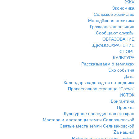
ЖКХ
Экономика
Сельское хозяйство
Молодёжная политика
Гражданская позиция
Сообщают службы
ОБРАЗОВАНИЕ
ЗДРАВООХРАНЕНИЕ
СПОРТ
КУЛЬТУРА
Рассказываем о земляках
Эхо события
Даты
Календарь садовода и огородника
Православная страница "Свеча"
ИСТОК
Бригантина
Проекты
Культурное наследие нашего края
Мастера и мастерицы земли Селивановской
Святые места земли Селивановской
Zа наших!
Районная газета в годы войны