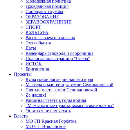
Молодёжная политика
Гражданская позиция
Сообщают службы
ОБРАЗОВАНИЕ
ЗДРАВООХРАНЕНИЕ
СПОРТ
КУЛЬТУРА
Рассказываем о земляках
Эхо события
Даты
Календарь садовода и огородника
Православная страница "Свеча"
ИСТОК
Бригантина
Проекты
Культурное наследие нашего края
Мастера и мастерицы земли Селивановской
Святые места земли Селивановской
Zа наших!
Районная газета в годы войны
"Мамы разные нужны, мамы всякие важны"
Остаться нельзя уехать
Власть
МО ГП Красная Горбатка
МО СП Новлянское