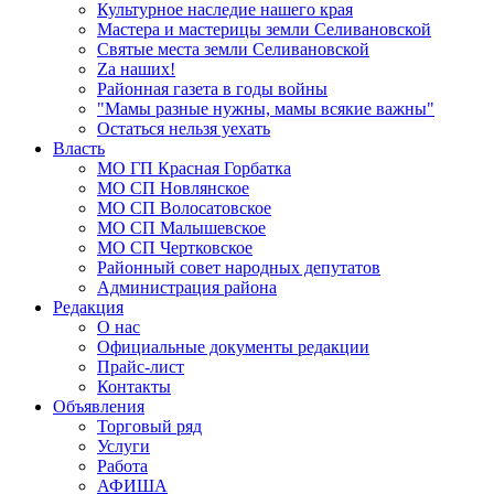
Культурное наследие нашего края
Мастера и мастерицы земли Селивановской
Святые места земли Селивановской
Zа наших!
Районная газета в годы войны
"Мамы разные нужны, мамы всякие важны"
Остаться нельзя уехать
Власть
МО ГП Красная Горбатка
МО СП Новлянское
МО СП Волосатовское
МО СП Малышевское
МО СП Чертковское
Районный совет народных депутатов
Администрация района
Редакция
О нас
Официальные документы редакции
Прайс-лист
Контакты
Объявления
Торговый ряд
Услуги
Работа
АФИША