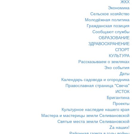
ЖКХ
Экономика
Сельское хозяйство
Молодёжная политика
Гражданская позиция
Сообщают службы
ОБРАЗОВАНИЕ
ЗДРАВООХРАНЕНИЕ
СПОРТ
КУЛЬТУРА
Рассказываем о земляках
Эхо события
Даты
Календарь садовода и огородника
Православная страница "Свеча"
ИСТОК
Бригантина
Проекты
Культурное наследие нашего края
Мастера и мастерицы земли Селивановской
Святые места земли Селивановской
Zа наших!
Районная газета в годы войны