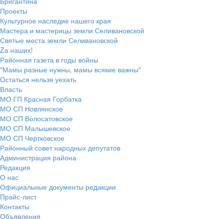
Бригантина
Проекты
Культурное наследие нашего края
Мастера и мастерицы земли Селивановской
Святые места земли Селивановской
Zа наших!
Районная газета в годы войны
"Мамы разные нужны, мамы всякие важны"
Остаться нельзя уехать
Власть
МО ГП Красная Горбатка
МО СП Новлянское
МО СП Волосатовское
МО СП Малышевское
МО СП Чертковское
Районный совет народных депутатов
Администрация района
Редакция
О нас
Официальные документы редакции
Прайс-лист
Контакты
Объявления