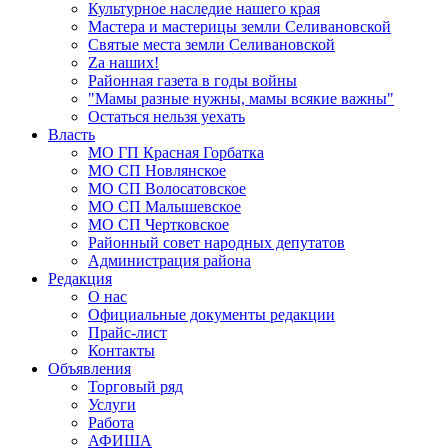
Культурное наследие нашего края
Мастера и мастерицы земли Селивановской
Святые места земли Селивановской
Zа наших!
Районная газета в годы войны
"Мамы разные нужны, мамы всякие важны"
Остаться нельзя уехать
Власть
МО ГП Красная Горбатка
МО СП Новлянское
МО СП Волосатовское
МО СП Малышевское
МО СП Чертковское
Районный совет народных депутатов
Администрация района
Редакция
О нас
Официальные документы редакции
Прайс-лист
Контакты
Объявления
Торговый ряд
Услуги
Работа
АФИША