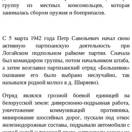
группу из местных комсомольцев, которая
занималась сбором оружия и боеприпасов.
С 5 марта 1942 года Петр Савельевич начал свою
активную партизанскую деятельность при
Логайском подпольном райкоме партии. Сначала
был командиром группы, потом начальником штаба,
а затем возглавил партизанский отряд «Большевик»
(название его было выбрано неслучайно, так
назывался родной колхоз в д. Ширяево).
Отряд являлся грозной боевой единицей на
белорусской земле: диверсионно-подрывная работа,
уничтожение коммуникаций противника,
минирование шоссейных дорог, пускали под откос
железнодорожные составы, подрывали автомобили с
живой силой и техникой врага, устраивали засады на