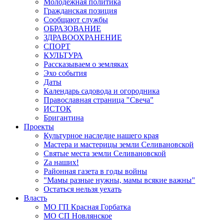
Молодёжная политика
Гражданская позиция
Сообщают службы
ОБРАЗОВАНИЕ
ЗДРАВООХРАНЕНИЕ
СПОРТ
КУЛЬТУРА
Рассказываем о земляках
Эхо события
Даты
Календарь садовода и огородника
Православная страница "Свеча"
ИСТОК
Бригантина
Проекты
Культурное наследие нашего края
Мастера и мастерицы земли Селивановской
Святые места земли Селивановской
Zа наших!
Районная газета в годы войны
"Мамы разные нужны, мамы всякие важны"
Остаться нельзя уехать
Власть
МО ГП Красная Горбатка
МО СП Новлянское