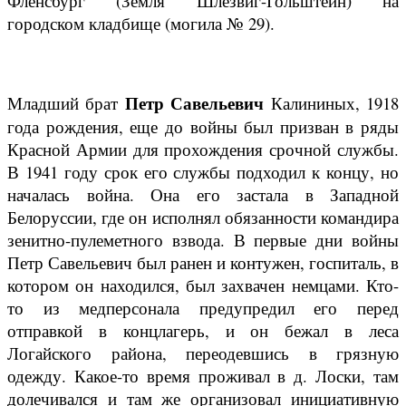
Фленсбург (Земля Шлезвиг-Гольштейн) на
городском кладбище (могила № 29).
Петр Савельевич
Младший брат
Калининых, 1918
года рождения, еще до войны был призван в ряды
Красной Армии для прохождения срочной службы.
В 1941 году срок его службы подходил к концу, но
началась война. Она его застала в Западной
Белоруссии, где он исполнял обязанности командира
зенитно-пулеметного взвода. В первые дни войны
Петр Савельевич был ранен и контужен, госпиталь, в
котором он находился, был захвачен немцами. Кто-
то из медперсонала предупредил его перед
отправкой в концлагерь, и он бежал в леса
Логайского района, переодевшись в грязную
одежду. Какое-то время проживал в д. Лоски, там
долечивался и там же организовал инициативную