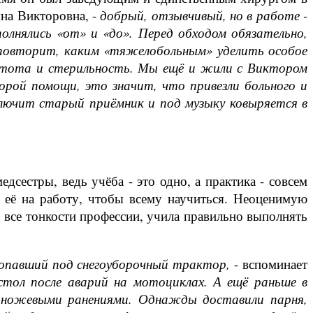
на Викторовна, -
добрый, отзывчивый, но в работе -
полнялись «от» и «до». Перед обходом обязательно,
з повторит, каким «тяжелобольным» уделить особое
чистота и стерильность. Мы ещё и жили с Виктором
орой помощи, это значит, что привезли больного и
Включит старый приёмник и под музыку ковыряется в
сестры, ведь учёба - это одно, а практика - совсем
 её на работу, чтобы всему научиться. Неоценимую
о все тонкости профессии, учила правильно выполнять
опавший под снегоуборочный трактор,
- вспоминает
стол после аварий на мотоциклах. А ещё раньше в
с ножевыми ранениями. Однажды доставили парня,