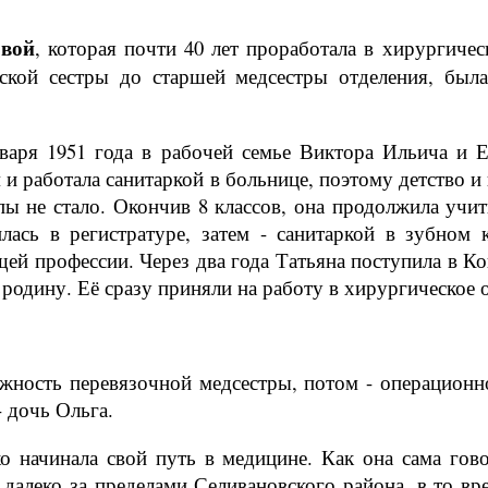
овой
, которая почти 40 лет проработала в хирургиче
кой сестры до старшей медсестры отделения, был
января 1951 года в рабочей семье Виктора Ильича и
 и работала санитаркой в больнице, поэтому детство 
апы не стало. Окончив 8 классов, она продолжила уч
илась в регистратуре, затем - санитаркой в зубно
ей профессии. Через два года Татьяна поступила в 
 родину. Её сразу приняли на работу в хирургическое 
олжность перевязочной медсестры, потом - операционн
- дочь Ольга.
ко начинала свой путь в медицине. Как она сама го
т далеко за пределами Селивановского района, в то