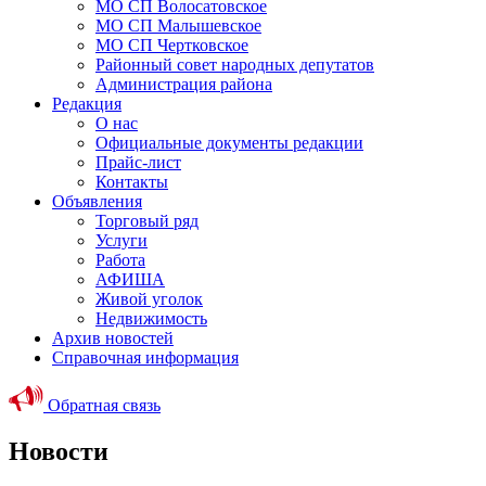
МО СП Волосатовское
МО СП Малышевское
МО СП Чертковское
Районный совет народных депутатов
Администрация района
Редакция
О нас
Официальные документы редакции
Прайс-лист
Контакты
Объявления
Торговый ряд
Услуги
Работа
АФИША
Живой уголок
Недвижимость
Архив новостей
Справочная информация
Обратная связь
Новости