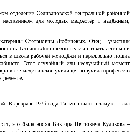
ском отделении Селивановской центральной районной
а наставником для молодых медсестёр и надёжным,
 Екатерины Степановны Любицевых. Отец – участник
и юность Татьяны Любицевой нельзя назвать лёгкими и
иться в школе рабочей молодёжи и параллельно пошла
м кабинете. Этот случайный или неслучайный момент
Ковровское медицинское училище, получила профессию
отделение.
ой. В феврале 1975 года Татьяна вышла замуж, стала
ворит, это была эпоха Виктора Петровича Куликова –
 время он был заведующим и единственным хирургом в