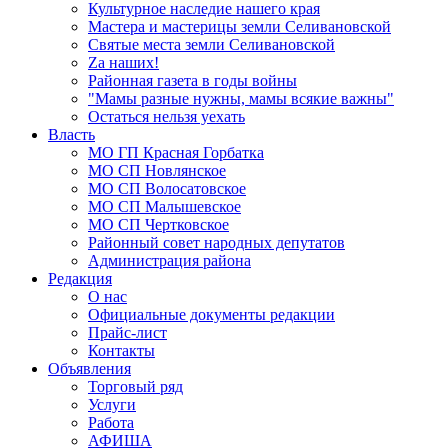
Культурное наследие нашего края
Мастера и мастерицы земли Селивановской
Святые места земли Селивановской
Zа наших!
Районная газета в годы войны
"Мамы разные нужны, мамы всякие важны"
Остаться нельзя уехать
Власть
МО ГП Красная Горбатка
МО СП Новлянское
МО СП Волосатовское
МО СП Малышевское
МО СП Чертковское
Районный совет народных депутатов
Администрация района
Редакция
О нас
Официальные документы редакции
Прайс-лист
Контакты
Объявления
Торговый ряд
Услуги
Работа
АФИША