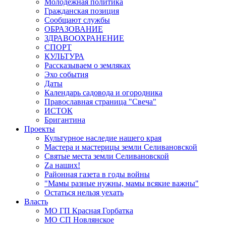
Молодёжная политика
Гражданская позиция
Сообщают службы
ОБРАЗОВАНИЕ
ЗДРАВООХРАНЕНИЕ
СПОРТ
КУЛЬТУРА
Рассказываем о земляках
Эхо события
Даты
Календарь садовода и огородника
Православная страница "Свеча"
ИСТОК
Бригантина
Проекты
Культурное наследие нашего края
Мастера и мастерицы земли Селивановской
Святые места земли Селивановской
Zа наших!
Районная газета в годы войны
"Мамы разные нужны, мамы всякие важны"
Остаться нельзя уехать
Власть
МО ГП Красная Горбатка
МО СП Новлянское