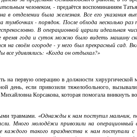
ительным человеком,
- предаётся воспоминаниям Татья
на в отделении была железная. Все его указания вы
на тумбочках - порядок. После обхода несколько ра
еспрекословно. В операционной царили идеальная 
е время года и суток можно было видеть машину ск
ся на своём огороде - у него был прекрасный сад. 
Мы все удивлялись: «Когда он отдыхал?»
ть на первую операцию в должности хирургической мед
ной день, если привозили тяжелобольного, вызывали
 Михайловна Корсакова, которая помогала вникнуть в
лыми травмами.
«Однажды к нам поступил мальчик, п
пасли. Много молодёжи привозили на операционный 
сле каждого такого празднества к нам поступали 