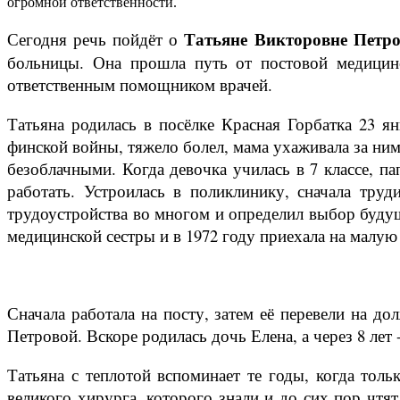
огромной ответственности.
Татьяне Викторовне Петр
Сегодня речь пойдёт о
больницы. Она прошла путь от постовой медицинс
ответственным помощником врачей.
Татьяна родилась в посёлке Красная Горбатка 23 
финской войны, тяжело болел, мама ухаживала за ним
безоблачными. Когда девочка училась в 7 классе, п
работать. Устроилась в поликлинику, сначала труд
трудоустройства во многом и определил выбор будущ
медицинской сестры и в 1972 году приехала на малую
Сначала работала на посту, затем её перевели на д
Петровой. Вскоре родилась дочь Елена, а через 8 лет 
Татьяна с теплотой вспоминает те годы, когда толь
великого хирурга, которого знали и до сих пор чтя