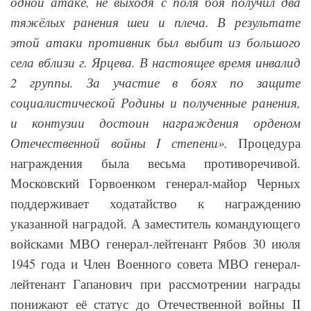
одной атаке, не выходя с поля боя получил два
тяжёлых ранения шеи и плеча. В результате
этой атаки противник был выбит из большого
села вблизи г. Ярцева. В настоящее время инвалид
2 группы. За участие в боях по защите
социалистической Родины и полученные ранения,
и контузии достоин награждения орденом
Отечественной войны
I
степени».
Процедура
награждения была весьма противоречивой.
Московский Горвоенком генерал-майор Черных
поддерживает ходатайство к награждению
указанной наградой. А заместитель командующего
войсками МВО генерал-лейтенант Рябов 30 июля
1945 года и Член Военного совета МВО генерал-
лейтенант Гапанович при рассмотрении награды
понижают её статус до Отечественной войны II