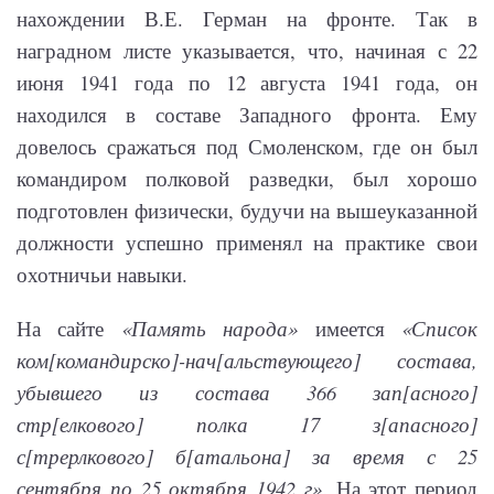
нахождении В.Е. Герман на фронте. Так в
наградном листе указывается, что, начиная с 22
июня 1941 года по 12 августа 1941 года, он
находился в составе Западного фронта. Ему
довелось сражаться под Смоленском, где он был
командиром полковой разведки, был хорошо
подготовлен физически, будучи на вышеуказанной
должности успешно применял на практике свои
охотничьи навыки.
На сайте
«Память народа»
имеется
«Список
ком[командирско]-нач[альствующего] состава,
убывшего из состава 366 зап[асного]
стр[елкового] полка 17 з[апасного]
с[трерлкового] б[атальона] за время с 25
сентября по 25 октября 1942 г»
. На этот период