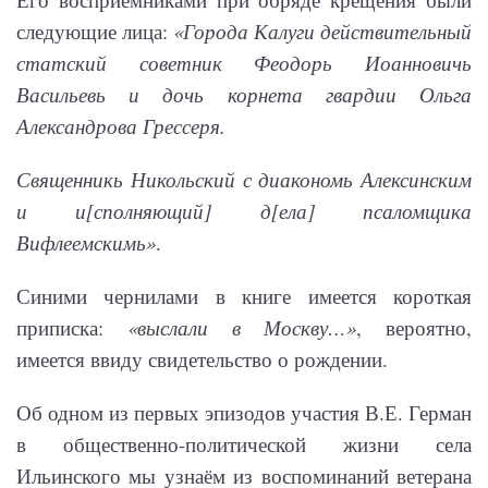
следующие лица:
«Города Калуги действительный
статский советник Феодорь Иоанновичь
Васильевь и дочь корнета гвардии Ольга
Александрова Грессеря.
Священникь Никольский с диакономь Алексинским
и и[сполняющий] д[ела] псаломщика
Вифлеемскимь»
.
Синими чернилами в книге имеется короткая
приписка:
«выслали в Москву…»
, вероятно,
имеется ввиду свидетельство о рождении.
Об одном из первых эпизодов участия В.Е. Герман
в общественно-политической жизни села
Ильинского мы узнаём из воспоминаний ветерана