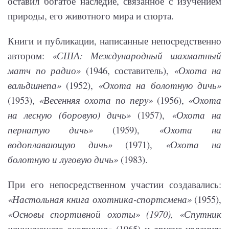
оставил богатое наследие, связанное с изучением
природы, его животного мира и спорта.
Книги и публикации, написанные непосредственно
автором:
«США: Международный шахматный
матч по радио»
(1946, составитель),
«Охота на
вальдшнепа»
(1952),
«Охота на болотную дичь»
(1953),
«Весенняя охота по перу»
(1956),
«Охота
на лесную (боровую) дичь»
(1957),
«Охота на
пернатую дичь»
(1959),
«Охота на
водоплавающую дичь»
(1971),
«Охота на
болотную и луговую дичь»
(1983).
При его непосредственном участии создавались:
«Настольная книга охотника-спортсмена»
(1955),
«Основы спортивной охоты» (1970), «Спутник
начинающего охотника»
(1965) и другие издания;