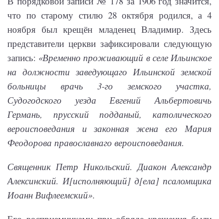
В порядковой записи № 178 за 1906 год значится,
что по старому стилю 28 октября родился, а 4
ноября был крещён младенец Владимир. Здесь
представители церкви зафиксировали следующую
запись:
«Временно проживающий в селе Ильинское
на должности заведующаго Ильинской земской
больницы врачь 3-го земского участка,
Судогодского уезда Евгений Альбертовичь
Германь, прусский подданый, католического
вероисповедания и законная жена его Мария
Феодорова православнаго вероисповедания.
Священник Петр Никольский. Диакон Александр
Алексинский. И[исполняющий] д[ела] псаломщика
Иоанн Вифлеемский»
.
Его восприемниками при обряде крещения были