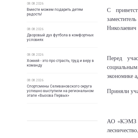
08.08.2026
С приветс
Вместе можем подарить детям
радость!
заместитель
Николаевич 
08.08.2026
Дворовый дух футбола в комфортных
условиях
08.08.2026
Перед учас
Хоккей - это про страсть, труд и веру в
социальным
команду
экономике 
08.08.2026
Спортсмены Селивановского округа
Приняли уч
успешно выступили на региональном
этапе «Вызова Первых»
АО «КЭМЗ о
лесничеств