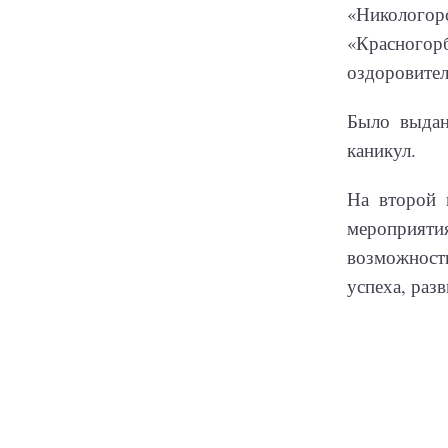
«Николог
«Красного
оздоровител
Было выдан
каникул.
На второй 
мероприят
возможност
успеха, раз