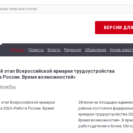
ВЕРСИЯ ДЛ
Рубрики
Проекты
Власть
Редакция
Объявления
Архив новос
 этап Всероссийской ярмарки трудоустройства
а России. Время возможностей»
службы
28 июня на площадке админи
района состоялся федеральн
ярмарки трудоустройства 202
Время возможностей». В ярма
работодателей и более 100 с