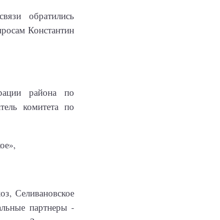
вязи обратились
просам Константин
трации района по
тель комитета по
ое»,
з, Селивановское
льные партнеры -