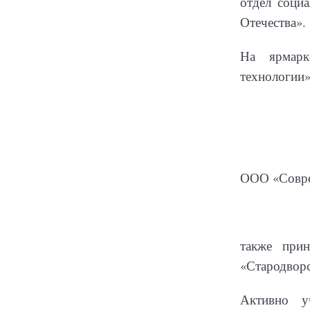
отдел соци
Отечества».
На ярмарк
технологии»
ООО «Соврем
также при
«Стародворс
Активно у