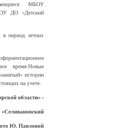
учающиеся МБОУ
ОУ ДО «Детский
 в период летних
офориентационное
вое время.Новые
озанятый» истории
стоящих на учете.
рской области» -
«Селивановский
ото Ю. Павловой