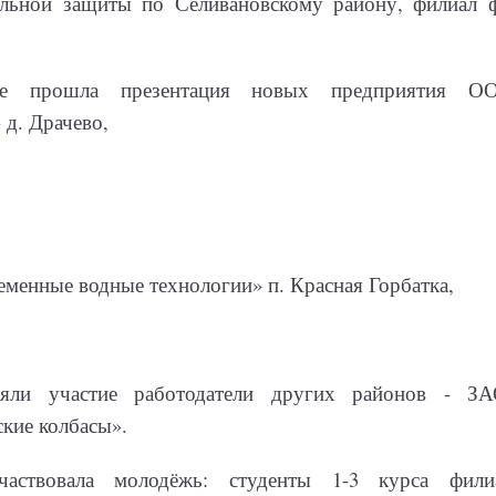
альной защиты по Селивановскому району, филиал 
е прошла презентация новых предприятия О
 д. Драчево,
енные водные технологии» п. Красная Горбатка,
няли участие работодатели других районов - 
кие колбасы».
частвовала молодёжь: студенты 1-3 курса ф