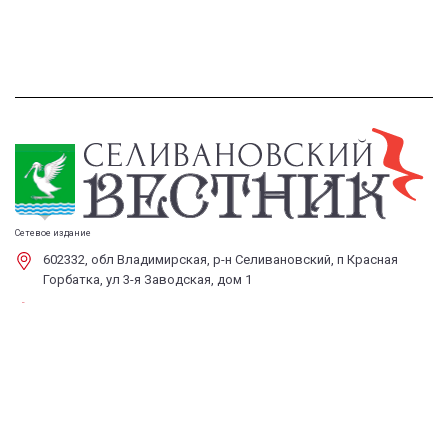
Сетевое издание
602332, обл Владимирская, р-н Селивановский, п Красная
Горбатка, ул 3-я Заводская, дом 1
8 (49 236) 2-18-87
selivestnik@mail.ru
Обратная связь