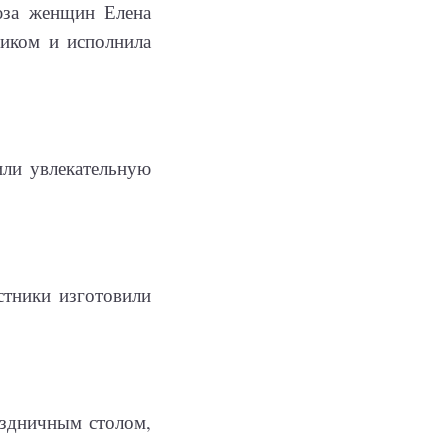
оюза женщин Елена
иком и исполнила
или увлекательную
стники изготовили
раздничным столом,