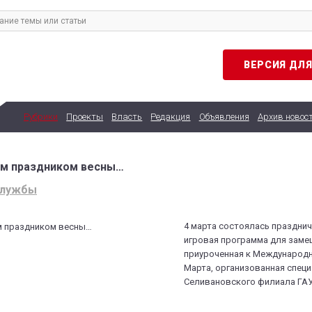
ВЕРСИЯ ДЛ
Рубрики
Проекты
Власть
Редакция
Объявления
Архив новос
ым праздником весны…
службы
4 марта состоялась праздни
игровая программа для заме
приуроченная к Международ
Марта, организованная спец
Селивановского филиала ГА