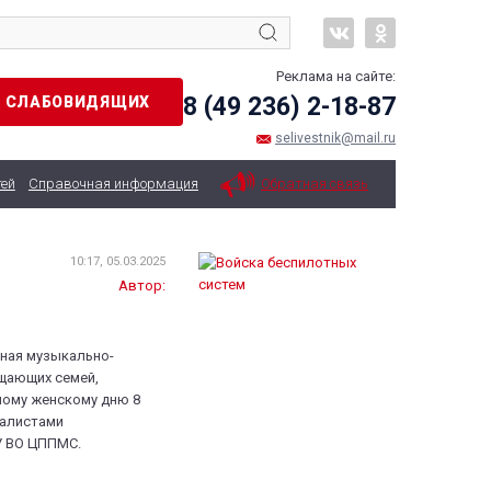
Реклама на сайте:
8 (49 236) 2-18-87
Я СЛАБОВИДЯЩИХ
selivestnik@mail.ru
тей
Справочная информация
Обратная связь
10:17, 05.03.2025
Автор:
чная музыкально-
щающих семей,
ному женскому дню 8
иалистами
У ВО ЦППМС.