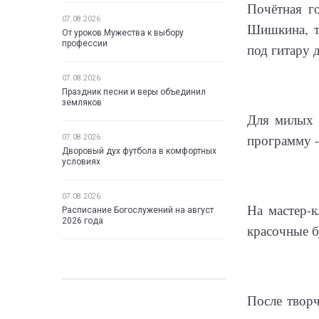
Почётная г
07.08.2026
Шишкина, т
От уроков Мужества к выбору
профессии
под гитару 
07.08.2026
Праздник песни и веры объединил
земляков
Для милых 
программу -
07.08.2026
Дворовый дух футбола в комфортных
условиях
07.08.2026
На мастер-
Расписание Богослужений на август
2026 года
красочные б
После творч