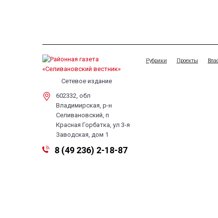
Рубрики
Проекты
Вла
Сетевое издание
602332, обл
Владимирская, р-н
Селивановский, п
Красная Горбатка, ул 3-я
Заводская, дом 1
8 (49 236) 2-18-87
selivestnik@mail.ru
© 2026 «Редакция районной газеты «Селивановский вестник»
Политика в отношении обработки данных
Согласие на обработку персональных данных