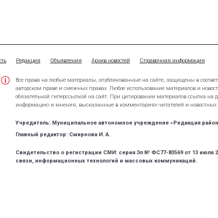
сть
Редакция
Объявления
Архив новостей
Справочная информация
Все права на любые материалы, опубликованные на сайте, защищены в соотве
авторском праве и смежных правах. Любое использование материалов и новосте
обязательной гиперссылкой на сайт. При цитировании материалов ссылка на да
информацию и мнения, высказанные в комментариях читателей и новостных м
Учредитель: Муниципальное автономное учреждение «Редакция район
Главный редактор: Смирнова И. А.
Свидетельство о регистрации СМИ: серия Эл № ФС77-83569 от 13 июля 
связи, информационных технологий и массовых коммуникаций.
Официальный сайт газеты «Селивановский вестник»