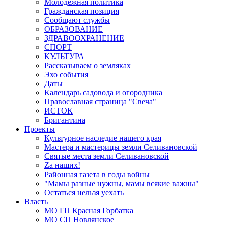
Молодёжная политика
Гражданская позиция
Сообщают службы
ОБРАЗОВАНИЕ
ЗДРАВООХРАНЕНИЕ
СПОРТ
КУЛЬТУРА
Рассказываем о земляках
Эхо события
Даты
Календарь садовода и огородника
Православная страница "Свеча"
ИСТОК
Бригантина
Проекты
Культурное наследие нашего края
Мастера и мастерицы земли Селивановской
Святые места земли Селивановской
Zа наших!
Районная газета в годы войны
"Мамы разные нужны, мамы всякие важны"
Остаться нельзя уехать
Власть
МО ГП Красная Горбатка
МО СП Новлянское