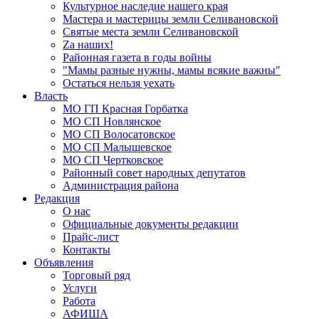
Культурное наследие нашего края
Мастера и мастерицы земли Селивановской
Святые места земли Селивановской
Zа наших!
Районная газета в годы войны
"Мамы разные нужны, мамы всякие важны"
Остаться нельзя уехать
Власть
МО ГП Красная Горбатка
МО СП Новлянское
МО СП Волосатовское
МО СП Малышевское
МО СП Чертковское
Районный совет народных депутатов
Администрация района
Редакция
О нас
Официальные документы редакции
Прайс-лист
Контакты
Объявления
Торговый ряд
Услуги
Работа
АФИША