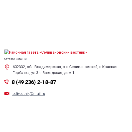
Сетевое издание
602332, обл Владимирская, р-н Селивановский, п Красная
Горбатка, ул 3-я Заводская, дом 1
8 (49 236) 2-18-87
selivestnik@mail.ru
Обратная связь
Все права на любые материалы, опубликованные на сайте, защищены в
соответствии с российским и международным законодательством об