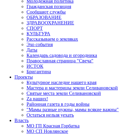
Молодёжная политика
Гражданская позиция
Сообщают службы
ОБРАЗОВАНИЕ
ЗДРАВООХРАНЕНИЕ
СПОРТ
КУЛЬТУРА
Рассказываем о земляках
Эхо события
Даты
Календарь садовода и огородника
Православная страница "Свеча"
ИСТОК
Бригантина
Проекты
Культурное наследие нашего края
Мастера и мастерицы земли Селивановской
Святые места земли Селивановской
Zа наших!
Районная газета в годы войны
"Мамы разные нужны, мамы всякие важны"
Остаться нельзя уехать
Власть
МО ГП Красная Горбатка
МО СП Новлянское