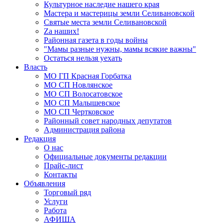
Культурное наследие нашего края
Мастера и мастерицы земли Селивановской
Святые места земли Селивановской
Zа наших!
Районная газета в годы войны
"Мамы разные нужны, мамы всякие важны"
Остаться нельзя уехать
Власть
МО ГП Красная Горбатка
МО СП Новлянское
МО СП Волосатовское
МО СП Малышевское
МО СП Чертковское
Районный совет народных депутатов
Администрация района
Редакция
О нас
Официальные документы редакции
Прайс-лист
Контакты
Объявления
Торговый ряд
Услуги
Работа
АФИША