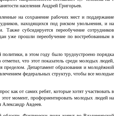
занятости населения Андрей Григорьев.
авленные на сохранение рабочих мест и поддержание
рудников, находящихся под риском увольнения, и на
и. Также субсидируется переобучение сотрудников
ждан уже прошли переобучение по востребованным в
й политики, в этом году было трудоустроено порядка
 отметил, что этот показатель среди молодых людей,
тся пределом. Департамент образования и молодёжной
ривлечением федеральных структур, чтобы все молодые
рос как от самих ребят, которые хотят участвовать в
ать этот момент, профориентировать молодых людей на
л Александр Авдеев.
ой области. Фактически люди живут во Владимирской