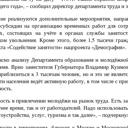
щего года», – сообщил директор департамента труда и 
ионе реализуются дополнительные мероприятия, напр
 субсидии на организацию временных работ для сот
, состоящих на учёте в органах службы занятост
м увольнения. Кроме этого, более 1,5 тысячи гра
кта «Содействие занятости» нацпроекта «Демография».
асно анализу Департамента образования и молодёжно
время. Врио заместителя Губернатора Владимир Куимов
иблизиться к 3 тысячам человек, но и это не являе
ти населения ведёт активную работу, в том числе с п
ость.
ость в привлечении молодёжи на рынок труда. Есть зап
тнее время, так и от работодателей. Надо использов
устройства, услуг, туризма и так далее», – подчеркну
тости в территориях, близких к Москве и Московск