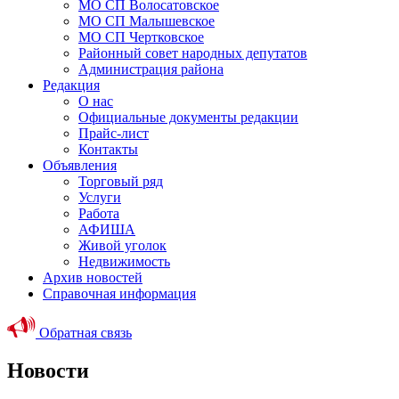
МО СП Волосатовское
МО СП Малышевское
МО СП Чертковское
Районный совет народных депутатов
Администрация района
Редакция
О нас
Официальные документы редакции
Прайс-лист
Контакты
Объявления
Торговый ряд
Услуги
Работа
АФИША
Живой уголок
Недвижимость
Архив новостей
Справочная информация
Обратная связь
Новости