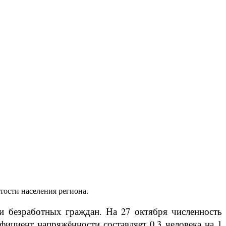
тости населения региона.
ти безработных граждан. На 27 октября численность
ффициент напряжённости составляет 0,3 человека на 1