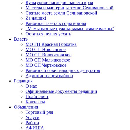
Культурное наследие нашего края
Мастера и мастерицы земли Селивановской
Святые места земли Селивановской
Zа наших!
Районная газета в годы войны
"Мамы разные нужны, мамы всякие важны"
Остаться нельзя уехать
Власть
МО ГП Красная Горбатка
МО СП Новлянское
МО СП Волосатовское
МО СП Малышевское
МО СП Чертковское
Районный совет народных депутатов
Администрация района
Редакция
О нас
Официальные документы редакции
Прайс-лист
Контакты
Объявления
Торговый ряд
Услуги
Работа
АФИША