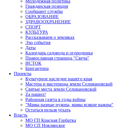
Молодёжная политика
Гражданская позиция
Сообщают службы
ОБРАЗОВАНИЕ
ЗДРАВООХРАНЕНИЕ
СПОРТ
КУЛЬТУРА
Рассказываем о земляках
Эхо события
Даты
Календарь садовода и огородника
Православная страница "Свеча"
ИСТОК
Бригантина
Проекты
Культурное наследие нашего края
Мастера и мастерицы земли Селивановской
Святые места земли Селивановской
Zа наших!
Районная газета в годы войны
"Мамы разные нужны, мамы всякие важны"
Остаться нельзя уехать
Власть
МО ГП Красная Горбатка
МО СП Новлянское