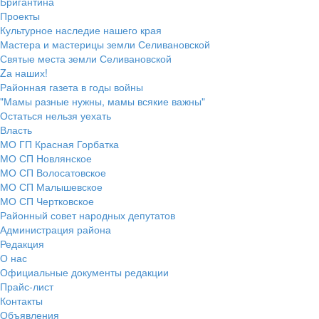
Бригантина
Проекты
Культурное наследие нашего края
Мастера и мастерицы земли Селивановской
Святые места земли Селивановской
Zа наших!
Районная газета в годы войны
"Мамы разные нужны, мамы всякие важны"
Остаться нельзя уехать
Власть
МО ГП Красная Горбатка
МО СП Новлянское
МО СП Волосатовское
МО СП Малышевское
МО СП Чертковское
Районный совет народных депутатов
Администрация района
Редакция
О нас
Официальные документы редакции
Прайс-лист
Контакты
Объявления