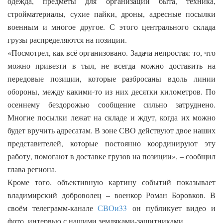
одежда, предметы для организации быта, техника,
стройматериалы, сухие пайки, дроны, адресные посылки
военным и многое другое. С этого центрального склада
грузы распределяются на позиции.
«Посмотрел, как всё организовано. Задача непростая: то, что
можно привезти в тыл, не всегда можно доставить на
передовые позиции, которые
разбросаны вдоль линии
обороны, между какими-то из них десятки километров. По
осеннему бездорожью сообщение сильно затруднено.
Многие посылки лежат на складе и ждут, когда их можно
будет вручить адресатам.
В зоне СВО действуют двое наших
представителей, которые постоянно координируют эту
работу, помогают в доставке грузов на позиции», – сообщил
глава региона.
Кроме того, объективную картину событий показывает
владимирский доброволец – военкор Роман Боровков. В
своём телеграмм-канале
СВОи33
он публикует видео и
фото, интервью с нашими земляками-защитниками.