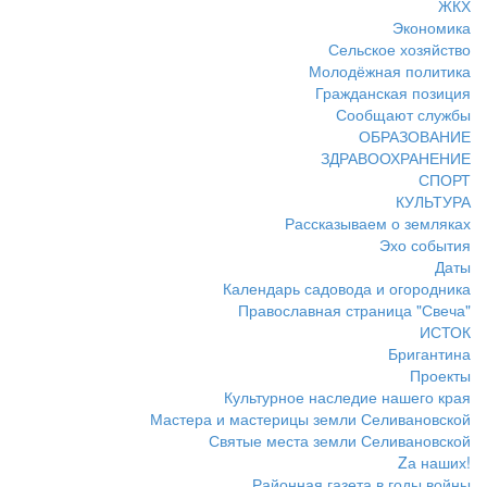
ЖКХ
Экономика
Сельское хозяйство
Молодёжная политика
Гражданская позиция
Сообщают службы
ОБРАЗОВАНИЕ
ЗДРАВООХРАНЕНИЕ
СПОРТ
КУЛЬТУРА
Рассказываем о земляках
Эхо события
Даты
Календарь садовода и огородника
Православная страница "Свеча"
ИСТОК
Бригантина
Проекты
Культурное наследие нашего края
Мастера и мастерицы земли Селивановской
Святые места земли Селивановской
Zа наших!
Районная газета в годы войны