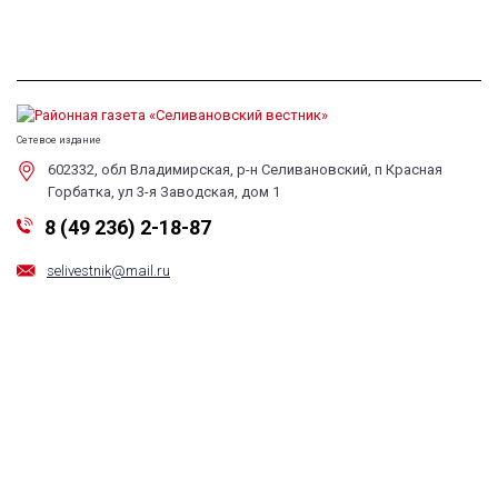
Сетевое издание
602332, обл Владимирская, р-н Селивановский, п Красная
Горбатка, ул 3-я Заводская, дом 1
8 (49 236) 2-18-87
selivestnik@mail.ru
Обратная связь
Все права на любые материалы, опубликованные на сайте, защищены в
соответствии с российским и международным законодательством об
авторском праве и смежных правах. Любое использование материалов и
новостей сайта допускается только по согласованию с редакцией с
обязательной гиперссылкой на сайт. При цитировании материалов
ссылка на данный сайт обязательна. Редакция не несет ответственности