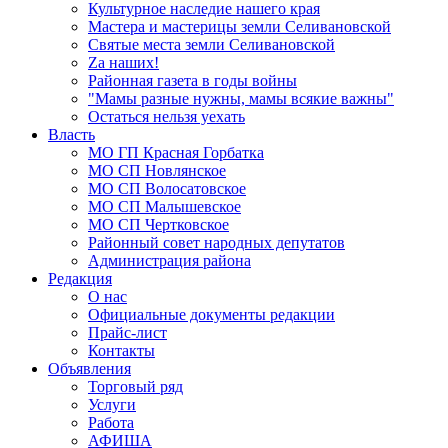
Культурное наследие нашего края
Мастера и мастерицы земли Селивановской
Святые места земли Селивановской
Zа наших!
Районная газета в годы войны
"Мамы разные нужны, мамы всякие важны"
Остаться нельзя уехать
Власть
МО ГП Красная Горбатка
МО СП Новлянское
МО СП Волосатовское
МО СП Малышевское
МО СП Чертковское
Районный совет народных депутатов
Администрация района
Редакция
О нас
Официальные документы редакции
Прайс-лист
Контакты
Объявления
Торговый ряд
Услуги
Работа
АФИША