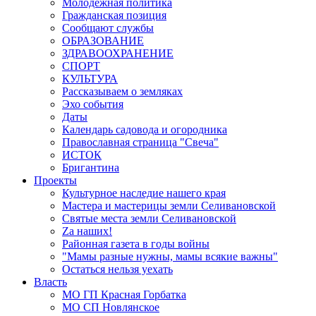
Молодёжная политика
Гражданская позиция
Сообщают службы
ОБРАЗОВАНИЕ
ЗДРАВООХРАНЕНИЕ
СПОРТ
КУЛЬТУРА
Рассказываем о земляках
Эхо события
Даты
Календарь садовода и огородника
Православная страница "Свеча"
ИСТОК
Бригантина
Проекты
Культурное наследие нашего края
Мастера и мастерицы земли Селивановской
Святые места земли Селивановской
Zа наших!
Районная газета в годы войны
"Мамы разные нужны, мамы всякие важны"
Остаться нельзя уехать
Власть
МО ГП Красная Горбатка
МО СП Новлянское