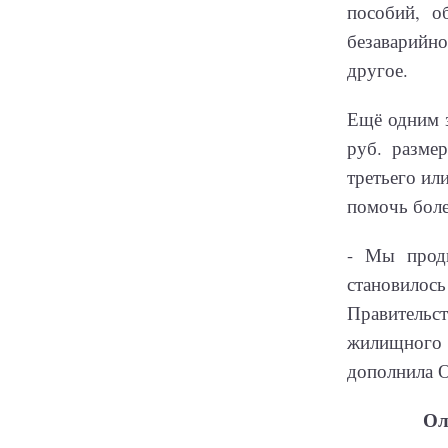
пособий, о
безаварийно
другое.
Ещё одним з
руб. разме
третьего ил
помочь боле
- Мы прод
становилось
Правительс
жилищного 
дополнила О
Ол