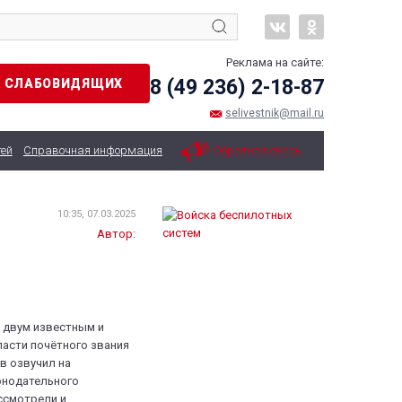
Реклама на сайте:
8 (49 236) 2-18-87
Я СЛАБОВИДЯЩИХ
selivestnik@mail.ru
тей
Справочная информация
Обратная связь
10:35, 07.03.2025
Автор:
 двум известным и
асти почётного звания
в озвучил на
онодательного
ссмотрели и