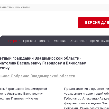
ВЕРСИЯ ДЛ
Рубрики
Проекты
Власть
Редакция
Объявления
Архив новос
ётный гражданин Владимирской области»
натолию Васильевичу Гаврилову и Вячеславу
узину
ьное Собрание Владимирской области
Представления о присвоении
уважаемым людям нашей обл
Губернатор Александр Авдее
февральском заседании Зак
Собрания. Ранее депутаты ра