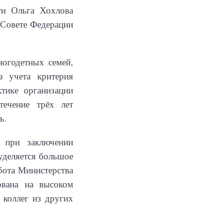
ти Ольга Хохлова
 Совете Федерации
огодетных семей,
з учета критерия
тике организации
течение трёх лет
ь.
 при заключении
уделяется большое
бота Министерства
ована на высоком
 коллег из других