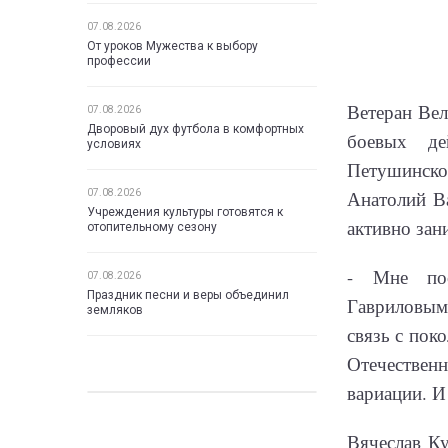
07.08.2026
От уроков Мужества к выбору
профессии
Ветеран Вел
07.08.2026
Дворовый дух футбола в комфортных
боевых де
условиях
Петушинско
Анатолий Ва
07.08.2026
Учреждения культуры готовятся к
активно зан
отопительному сезону
- Мне пос
07.08.2026
Праздник песни и веры объединил
Гавриловым.
земляков
связь с пок
Отечественн
вариации. И
Вячеслав Ку