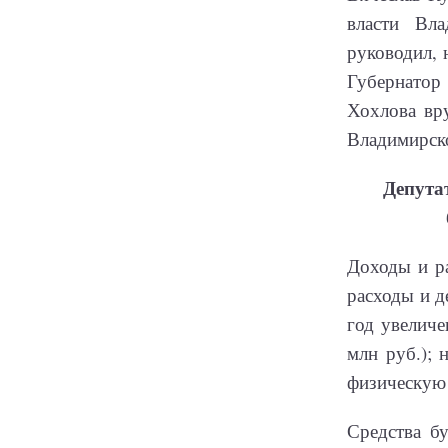
власти Вл
руководил, 
Губернатор
Хохлова вр
Владимирско
Депута
Доходы и ра
расходы и д
год увеличе
млн руб.); 
физическую 
Средства б