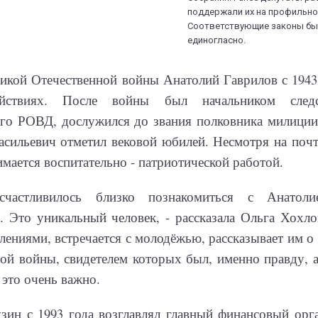
поддержали их на профильно
Соответствующие законы бы
единогласно.
икой Отечественной войны Анатолий Гаврилов с 1943 
йствиях. После войны был начальником следс
го РОВД, дослужился до звания полковника милиции
сильевич отметил вековой юбилей. Несмотря на почт
имается воспитательно - патриотической работой.
частливилось близко познакомиться с Анатоли
 Это уникальный человек, - рассказала Ольга Хохлов
олениями, встречается с молодёжью, рассказывает им 
ой войны, свидетелем которых был, именно правду, а
 это очень важно.
зин с 1993 года возглавлял главный финансовый орг